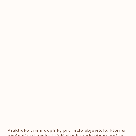
Praktické zimní doplňky pro malé objevitele, kteří si
chtějí užívat venku každý den bez ohledu na počasí.