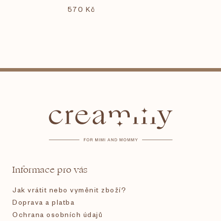
570 Kč
Z
á
p
a
t
Informace pro vás
í
Jak vrátit nebo vyměnit zboží?
Doprava a platba
Ochrana osobních údajů