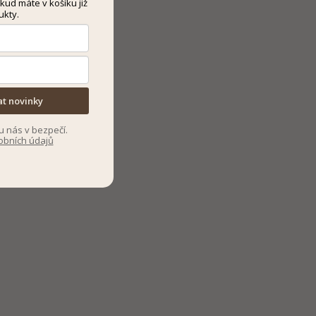
kud máte v košíku již
ukty.
at novinky
u nás v bezpečí.
obních údajů