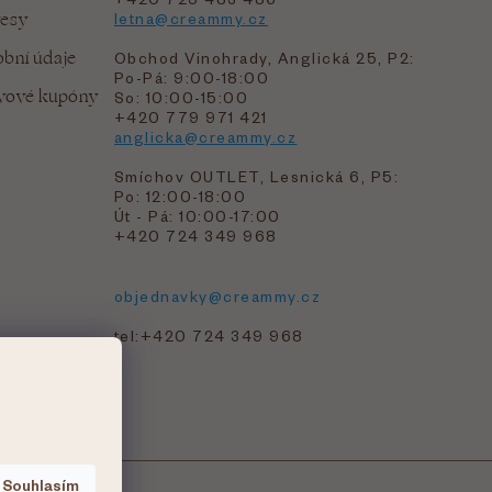
resy
letna@creammy.cz
bní údaje
Obchod Vinohrady, Anglická 25, P2:
Po-Pá: 9:00-18:00
evové kupóny
So: 10:00-15:00
+420 779 971 421
anglicka@creammy.cz
Smíchov OUTLET, Lesnická 6, P5:
Po: 12:00-18:00
Út - Pá: 10:00-17:00
+420 724 349 968
objednavky@creammy.cz
tel:+420 724 349 968
Souhlasím