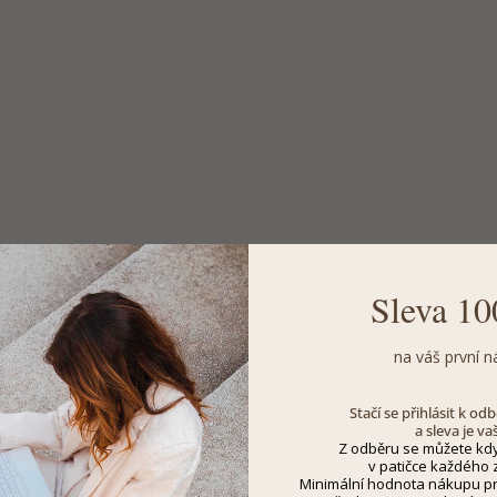
Sleva 10
na váš první n
Stačí se přihlásit k o
a sleva je va
Z odběru se můžete kdy
v patičce každého z
Minimální hodnota nákupu pro