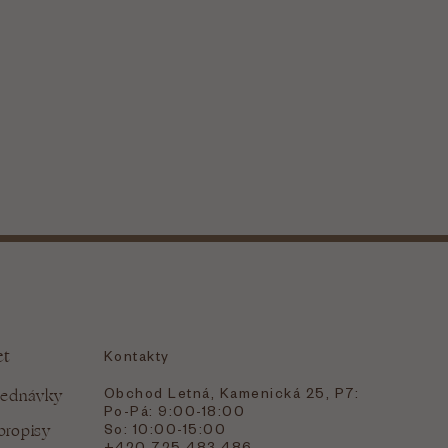
et
Kontakty
Obchod Letná, Kamenická 25, P7:
jednávky
Po-Pá: 9:00-18:00
bropisy
So: 10:00-15:00
+420 725 483 486