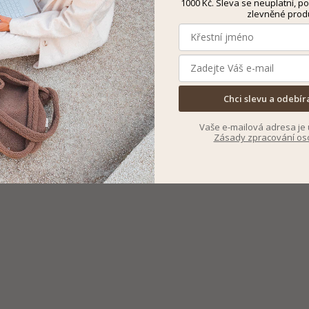
1000 Kč. Sleva se neuplatní, po
zlevněné prod
Chci slevu a odebír
Vaše e-mailová adresa je 
Zásady zpracování os