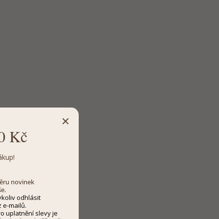
0 Kč
ákup!
dběru novinek
še.
koliv odhlásit
 e-mailů.
 uplatnění slevy je