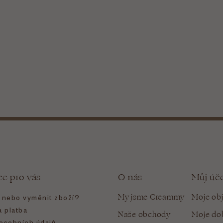
ce pro vás
O nás
Můj úč
My jsme Creammy
Moje ob
t nebo vyměnit zboží?
 platba
Naše obchody
Moje do
osobních údajů