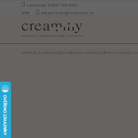
Přejít
Lesnická +420 724 349
na
968
objednavky@creammy.cz
obsah
DOMŮ
CELÁ NABÍDKA
ŽENY
DÁRKOVÉ POUKAZY
DÁRKOVÝ POUKAZ V 