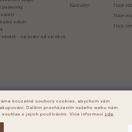
Kontakty
Moje ad
 podmínky
soutěží
Moje oso
hodní odběr
Moje sl
e
roduktů - varování od výrobců
íváme kouzelné soubory cookies, abychom vám
nakupování. Dalším procházením našeho webu nám
e souhlas s jejich používáním. Více informací
zde
.