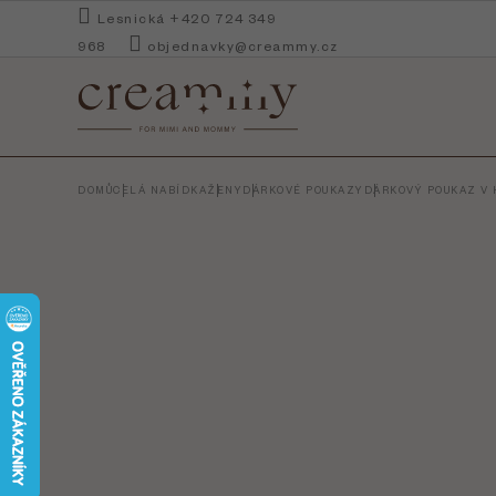
Přejít
Lesnická +420 724 349
na
968
objednavky@creammy.cz
obsah
DOMŮ
CELÁ NABÍDKA
ŽENY
DÁRKOVÉ POUKAZY
DÁRKOVÝ POUKAZ V 