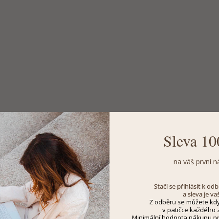
Sleva 10
na váš první n
Stačí se přihlásit k o
a sleva je va
Z odběru se můžete kdy
v patičce každého z
Minimální hodnota nákupu pro