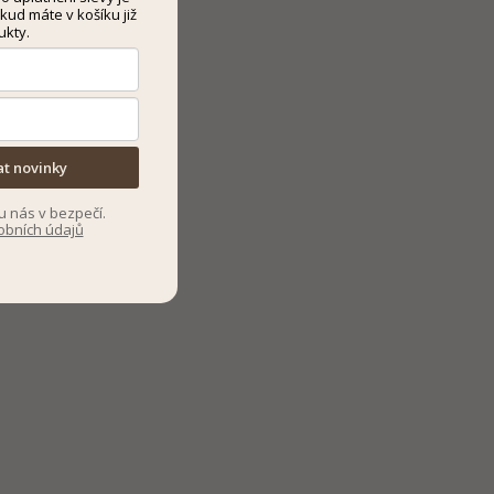
kud máte v košíku již
ukty.
at novinky
u nás v bezpečí.
obních údajů