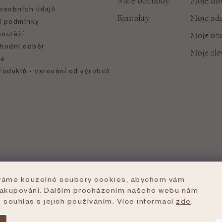
Naše obchody
Moje do
osobních údajů
Kontakty
Moje ad
 podmínky
soutěží
Moje oso
hodní odběr
Moje sl
e
roduktů - varování od výrobců
íváme kouzelné soubory cookies, abychom vám
nakupování. Dalším procházením našeho webu nám
e souhlas s jejich používáním. Více informací
zde
.