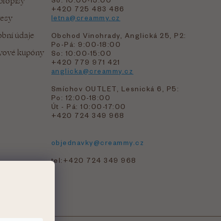
bropisy
+420 725 483 486
resy
letna@creammy.cz
bní údaje
Obchod Vinohrady, Anglická 25, P2:
Po-Pá: 9:00-18:00
evové kupóny
So: 10:00-15:00
+420 779 971 421
anglicka@creammy.cz
Smíchov OUTLET, Lesnická 6, P5:
Po: 12:00-18:00
Út - Pá: 10:00-17:00
+420 724 349 968
objednavky@creammy.cz
tel:+420 724 349 968