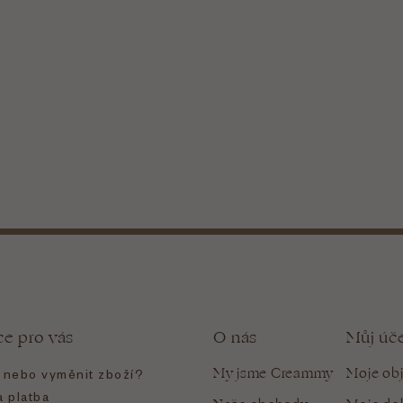
ce pro vás
O nás
Můj úč
My jsme Creammy
Moje ob
t nebo vyměnit zboží?
 platba