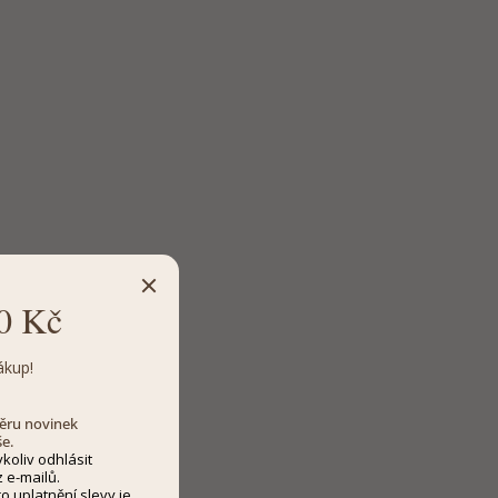
0 Kč
ákup!
dběru novinek
še.
koliv odhlásit
 e-mailů.
 uplatnění slevy je