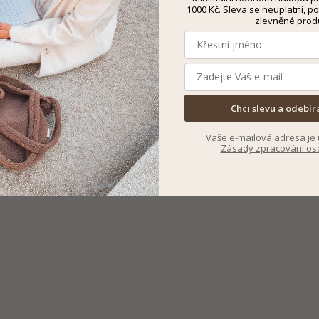
1000 Kč. Sleva se neuplatní, po
zlevněné prod
Chci slevu a odebír
Vaše e-mailová adresa je 
Zásady zpracování os