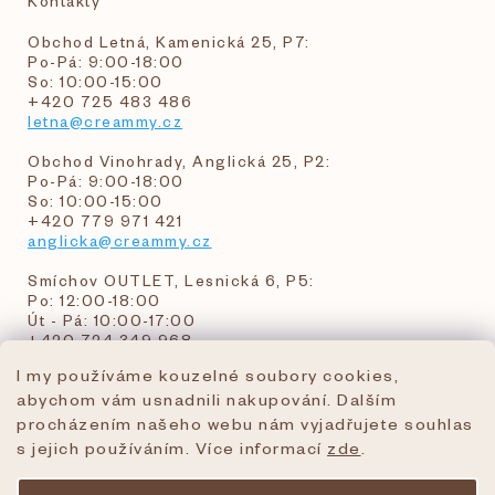
Kontakty
Obchod Letná, Kamenická 25, P7:
Po-Pá: 9:00-18:00
So: 10:00-15:00
+420 725 483 486
letna@creammy.cz
Obchod Vinohrady, Anglická 25, P2:
Po-Pá: 9:00-18:00
So: 10:00-15:00
+420 779 971 421
anglicka@creammy.cz
Smíchov OUTLET, Lesnická 6, P5:
Po: 12:00-18:00
Út - Pá: 10:00-17:00
+420 724 349 968
I my používáme kouzelné soubory cookies,
abychom vám usnadnili nakupování. Dalším
objednavky@creammy.cz
procházením našeho webu nám vyjadřujete souhlas
tel:+420 724 349 968
s jejich používáním. Více informací
zde
.