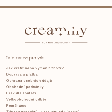
Z
á
p
a
t
Informace pro vás
í
Jak vrátit nebo vyměnit zboží?
Doprava a platba
Ochrana osobních údajů
Obchodní podmínky
Pravidla soutěží
Velkoobchodní odběr
Pomáháme
Závady produktů - varování od výrobců