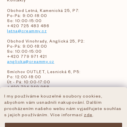
Obchod Letná, Kamenická 25, P7:
Po-Pá: 9:00-18:00
So: 10:00-15:00
+420 725 483 486
letna@creammy.cz
Obchod Vinohrady, Anglická 25, P2:
Po-Pá: 9:00-18:00
So: 10:00-15:00
+420 779 971 421
anglicka@creammy.cz
Smíchov OUTLET, Lesnická 6, P5:
Po: 12:00-18:00
Út - Pá: 10:00-17:00
+420 724 349 968
I my používáme kouzelné soubory cookies,
abychom vám usnadnili nakupování. Dalším
objednavky@creammy.cz
procházením našeho webu nám vyjadřujete souhlas
tel:+420 724 349 968
s jejich používáním. Více informací
zde
.