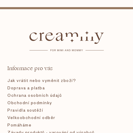
Z
á
p
a
t
Informace pro vás
í
Jak vrátit nebo vyměnit zboží?
Doprava a platba
Ochrana osobních údajů
Obchodní podmínky
Pravidla soutěží
Velkoobchodní odběr
Pomáháme
Závady produktů - varování od výrobců