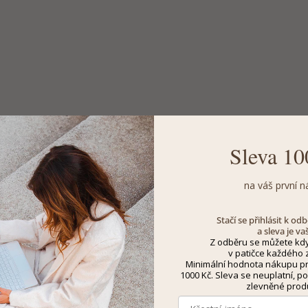
Sleva 10
na váš první n
Stačí se přihlásit k o
a sleva je va
Z odběru se můžete kdy
v patičce každého z
Minimální hodnota nákupu pro
1000 Kč. Sleva se neuplatní, po
zlevněné prod