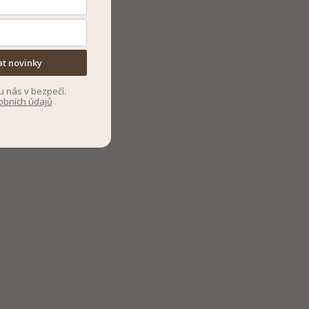
at novinky
u nás v bezpečí.
obních údajů