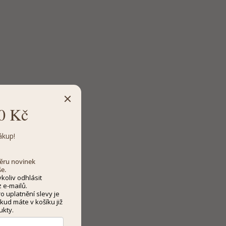
0 Kč
ákup!
dběru novinek
še.
koliv odhlásit
 e-mailů.
 uplatnění slevy je
kud máte v košíku již
ukty.