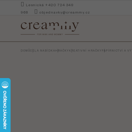
Přejít
Lesnická +420 724 349
na
968
objednavky@creammy.cz
obsah
DOMŮ
CELÁ NABÍDKA
HRAČKY
KREATIVNÍ HRAČKY
PAPÍRNICTVÍ A V