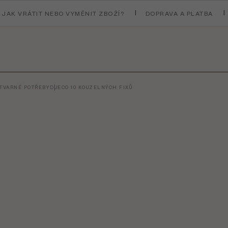
JAK VRÁTIT NEBO VYMĚNIT ZBOŽÍ?
DOPRAVA A PLATBA
ÝTVARNÉ POTŘEBY
DJECO 10 KOUZELNÝCH FIXŮ