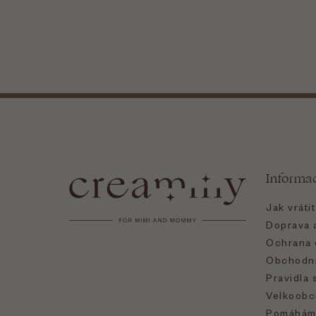
Z
á
Informa
p
Jak vráti
a
Doprava a
Ochrana 
t
Obchodní
Pravidla 
í
Velkoobc
Pomáhám