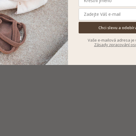
Chci slevu a odebír
Vaše e-mailová adresa je 
Zásady zpracování os