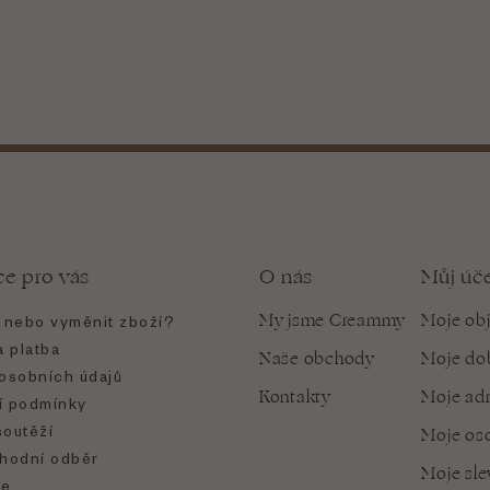
ce pro vás
O nás
Můj úč
My jsme Creammy
Moje ob
t nebo vyměnit zboží?
 platba
Naše obchody
Moje do
osobních údajů
Kontakty
Moje ad
 podmínky
soutěží
Moje oso
hodní odběr
Moje sl
e