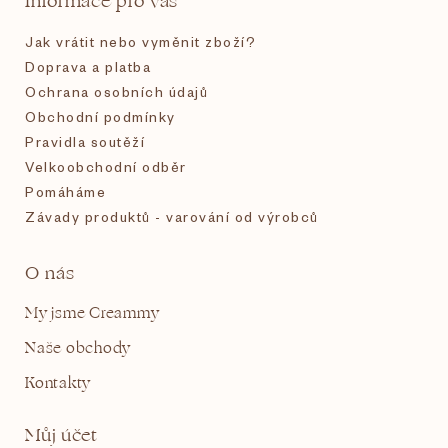
Informace pro vás
í
Jak vrátit nebo vyměnit zboží?
Doprava a platba
Ochrana osobních údajů
Obchodní podmínky
Pravidla soutěží
Velkoobchodní odběr
Pomáháme
Závady produktů - varování od výrobců
O nás
My jsme Creammy
Naše obchody
Kontakty
Můj účet