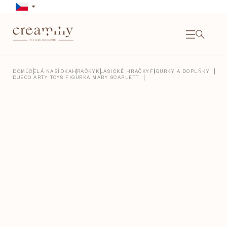
Přejít
na
obsah
NÁKU
KOŠÍ
Close
DOMŮ
CELÁ NABÍDKA
HRAČKY
KLASICKÉ HRAČKY
FIGURKY A DOPLŇKY
DJECO ARTY TOYS FIGURKA MARY SCARLETT