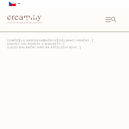
Přejít
na
obsah
NÁKU
KOŠÍ
Close
DOMŮ
CELÁ NABÍDKA
HRAČKY
VZDĚLÁVACÍ HRAČKY
KOSTKY, VKLÁDAČKY A MAGNETY
DJECO BALANČNÍ HRA NA KŘÍDLECH SOVY