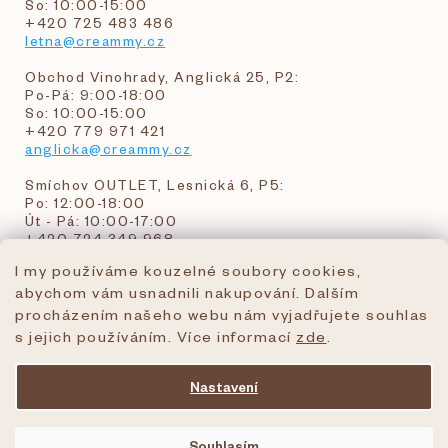
So: 10:00-15:00
+420 725 483 486
letna@creammy.cz
Obchod Vinohrady, Anglická 25, P2:
Po-Pá: 9:00-18:00
So: 10:00-15:00
+420 779 971 421
anglicka@creammy.cz
Smíchov OUTLET, Lesnická 6, P5:
Po: 12:00-18:00
Út - Pá: 10:00-17:00
+420 724 349 968
I my používáme kouzelné soubory cookies,
abychom vám usnadnili nakupování. Dalším
objednavky@creammy.cz
procházením našeho webu nám vyjadřujete souhlas
tel:+420 724 349 968
s jejich používáním. Více informací
zde
.
Nastavení
Vytvořil Shoptet Premium
Souhlasím