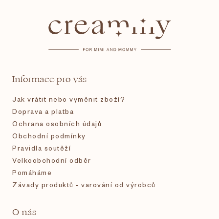
á
p
a
t
Informace pro vás
í
Jak vrátit nebo vyměnit zboží?
Doprava a platba
Ochrana osobních údajů
Obchodní podmínky
Pravidla soutěží
Velkoobchodní odběr
Pomáháme
Závady produktů - varování od výrobců
O nás