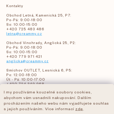
Kontakty
Obchod Letná, Kamenická 25, P7:
Po-Pá: 9:00-18:00
So: 10:00-15:00
+420 725 483 486
letna@creammy.cz
Obchod Vinohrady, Anglická 25, P2:
Po-Pá: 9:00-18:00
So: 10:00-15:00
+420 779 971 421
anglicka@creammy.cz
Smíchov OUTLET, Lesnická 6, P5:
Po: 12:00-18:00
Út - Pá: 10:00-17:00
+420 724 349 968
I my používáme kouzelné soubory cookies,
abychom vám usnadnili nakupování. Dalším
objednavky@creammy.cz
procházením našeho webu nám vyjadřujete souhlas
tel:+420 724 349 968
s jejich používáním. Více informací
zde
.