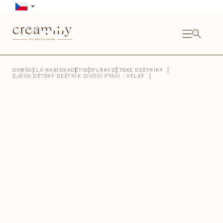
Přejít
na
obsah
NÁKU
KOŠÍ
Close
DOMŮ
CELÁ NABÍDKA
DĚTI
DOPLŇKY
DĚTSKÉ DEŠTNÍKY
DJECO DĚTSKÝ DEŠTNÍK DIVOCÍ PTÁCI - VELKÝ