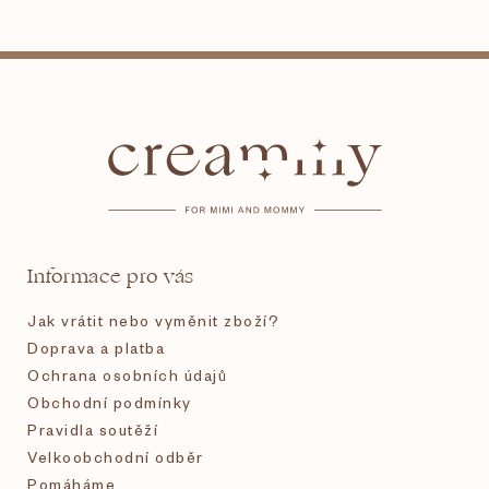
Z
á
p
a
t
Informace pro vás
í
Jak vrátit nebo vyměnit zboží?
Doprava a platba
Ochrana osobních údajů
Obchodní podmínky
Pravidla soutěží
Velkoobchodní odběr
Pomáháme