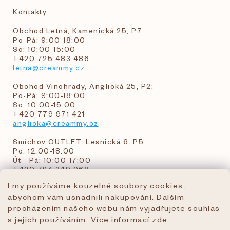
Kontakty
Obchod Letná, Kamenická 25, P7:
Po-Pá: 9:00-18:00
So: 10:00-15:00
+420 725 483 486
letna@creammy.cz
Obchod Vinohrady, Anglická 25, P2:
Po-Pá: 9:00-18:00
So: 10:00-15:00
+420 779 971 421
anglicka@creammy.cz
Smíchov OUTLET, Lesnická 6, P5:
Po: 12:00-18:00
Út - Pá: 10:00-17:00
+420 724 349 968
I my používáme kouzelné soubory cookies,
abychom vám usnadnili nakupování. Dalším
objednavky@creammy.cz
procházením našeho webu nám vyjadřujete souhlas
tel:+420 724 349 968
s jejich používáním. Více informací
zde
.