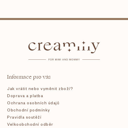
Z
á
p
a
t
Informace pro vás
í
Jak vrátit nebo vyměnit zboží?
Doprava a platba
Ochrana osobních údajů
Obchodní podmínky
Pravidla soutěží
Velkoobchodní odběr