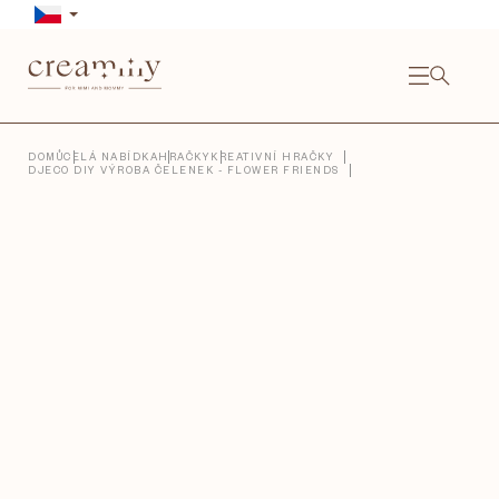
Přejít
na
obsah
NÁKU
KOŠÍ
Close
DOMŮ
CELÁ NABÍDKA
HRAČKY
KREATIVNÍ HRAČKY
DJECO DIY VÝROBA ČELENEK - FLOWER FRIENDS