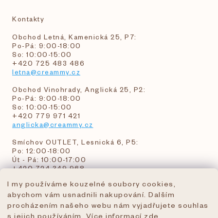
Kontakty
Obchod Letná, Kamenická 25, P7:
Po-Pá: 9:00-18:00
So: 10:00-15:00
+420 725 483 486
letna@creammy.cz
Obchod Vinohrady, Anglická 25, P2:
Po-Pá: 9:00-18:00
So: 10:00-15:00
+420 779 971 421
anglicka@creammy.cz
Smíchov OUTLET, Lesnická 6, P5:
Po: 12:00-18:00
Út - Pá: 10:00-17:00
+420 724 349 968
I my používáme kouzelné soubory cookies,
abychom vám usnadnili nakupování. Dalším
objednavky@creammy.cz
procházením našeho webu nám vyjadřujete souhlas
tel:+420 724 349 968
s jejich používáním. Více informací
zde
.