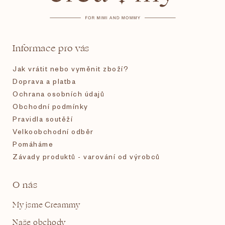
p
a
t
Informace pro vás
í
Jak vrátit nebo vyměnit zboží?
Doprava a platba
Ochrana osobních údajů
Obchodní podmínky
Pravidla soutěží
Velkoobchodní odběr
Pomáháme
Závady produktů - varování od výrobců
O nás
My jsme Creammy
Naše obchody