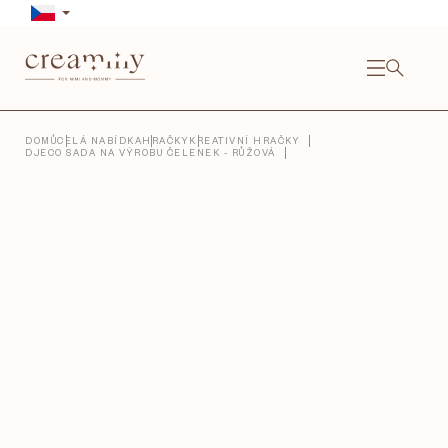
Přejít
na
obsah
NÁKU
KOŠÍ
Close
DOMŮ
CELÁ NABÍDKA
HRAČKY
KREATIVNÍ HRAČKY
DJECO SADA NA VÝROBU ČELENEK - RŮŽOVÁ