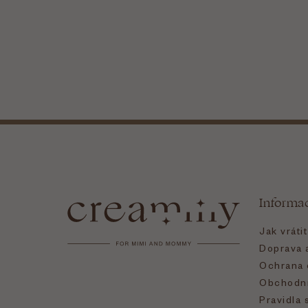
Z
á
Informa
p
Jak vráti
a
Doprava a
Ochrana 
t
Obchodní
Pravidla 