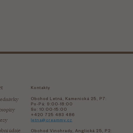
et
Kontakty
Obchod Letná, Kamenická 25, P7:
jednávky
Po-Pá: 9:00-18:00
bropisy
So: 10:00-15:00
+420 725 483 486
resy
letna@creammy.cz
bní údaje
Obchod Vinohrady, Anglická 25, P2: