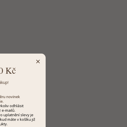
0 Kč
ákup!
dběru novinek
še.
koliv odhlásit
 e-mailů.
 uplatnění slevy je
kud máte v košíku již
ukty.