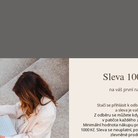
Sleva 10
na váš první n
Stačí se přihlásit k o
a sleva je va
Z odběru se můžete kdy
v patičce každého z
Minimální hodnota nákupu pro
1000 Kč. Sleva se neuplatní, po
zlevněné prod