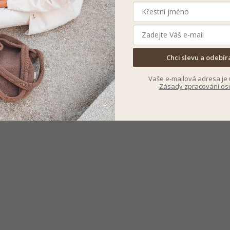
Chci slevu a odebír
Vaše e-mailová adresa je 
Zásady zpracování os