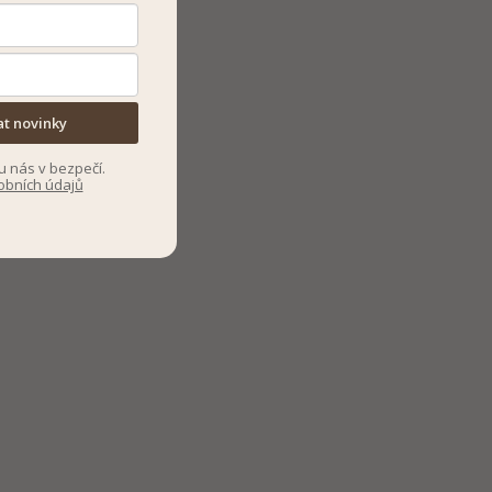
at novinky
u nás v bezpečí.
obních údajů