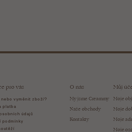
ce pro vás
O nás
Můj úč
My jsme Creammy
Moje ob
t nebo vyměnit zboží?
 platba
Naše obchody
Moje do
osobních údajů
Kontakty
Moje ad
 podmínky
soutěží
Moje oso