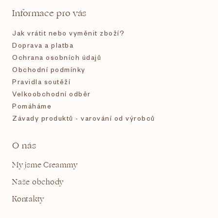
t
Informace pro vás
í
Jak vrátit nebo vyměnit zboží?
Doprava a platba
Ochrana osobních údajů
Obchodní podmínky
Pravidla soutěží
Velkoobchodní odběr
Pomáháme
Závady produktů - varování od výrobců
O nás
My jsme Creammy
Naše obchody
Kontakty