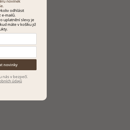
dběru novinek
še.
koliv odhlásit
 e-mailů.
 uplatnění slevy je
kud máte v košíku již
ukty.
at novinky
u nás v bezpečí.
obních údajů