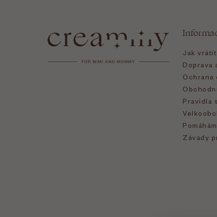
á
Informa
p
Jak vráti
a
Doprava a
Ochrana 
t
Obchodní
Pravidla 
í
Velkoobc
Pomáhám
Závady p