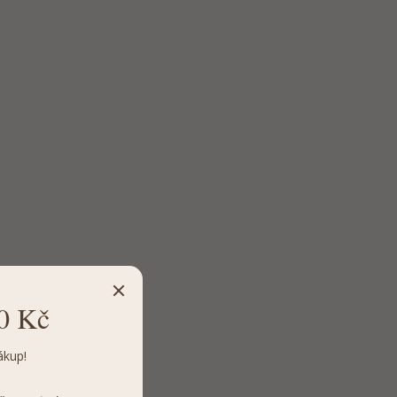
0 Kč
ákup!