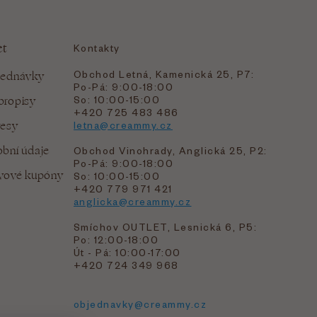
et
Kontakty
Obchod Letná, Kamenická 25, P7:
jednávky
Po-Pá: 9:00-18:00
bropisy
So: 10:00-15:00
+420 725 483 486
resy
letna@creammy.cz
bní údaje
Obchod Vinohrady, Anglická 25, P2:
Po-Pá: 9:00-18:00
evové kupóny
So: 10:00-15:00
+420 779 971 421
anglicka@creammy.cz
Smíchov OUTLET, Lesnická 6, P5:
Po: 12:00-18:00
Út - Pá: 10:00-17:00
+420 724 349 968
objednavky@creammy.cz