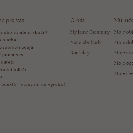
ce pro vás
O nás
Můj úč
My jsme Creammy
Moje ob
t nebo vyměnit zboží?
 platba
Naše obchody
Moje do
osobních údajů
Kontakty
Moje ad
 podmínky
soutěží
Moje oso
hodní odběr
Moje sl
e
roduktů - varování od výrobců