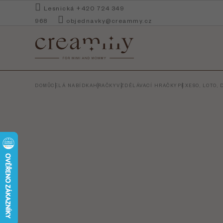
Přejít
Lesnická +420 724 349
na
968
objednavky@creammy.cz
obsah
DOMŮ
CELÁ NABÍDKA
HRAČKY
VZDĚLÁVACÍ HRAČKY
PEXESO, LOTO,