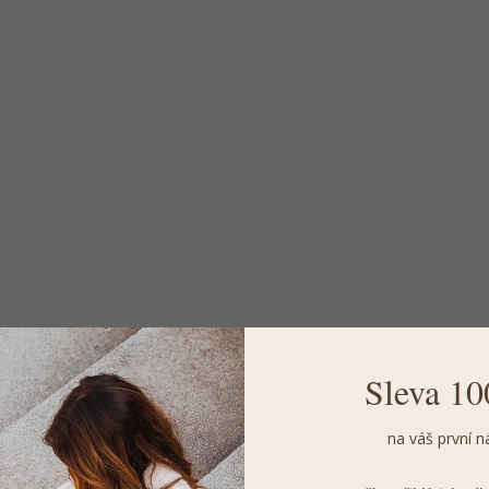
Sleva 10
na váš první n