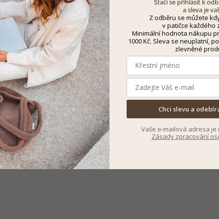
Stačí se přihlásit k o
a sleva je va
Z odběru se můžete kdy
v patičce každého z
Minimální hodnota nákupu pro
1000 Kč. Sleva se neuplatní, po
zlevněné prod
Chci slevu a odebír
Vaše e-mailová adresa je 
Zásady zpracování os