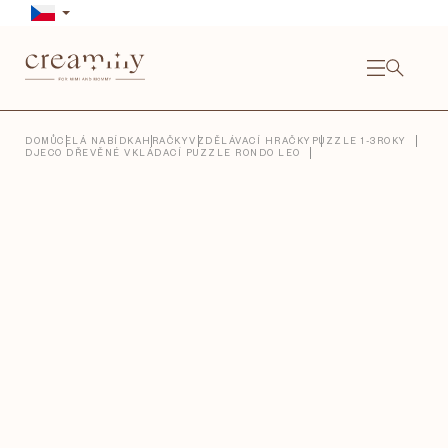
Přejít
na
obsah
NÁKU
KOŠÍ
Close
DOMŮ
CELÁ NABÍDKA
HRAČKY
VZDĚLÁVACÍ HRAČKY
PUZZLE 1-3ROKY
DJECO DŘEVĚNÉ VKLÁDACÍ PUZZLE RONDO LEO