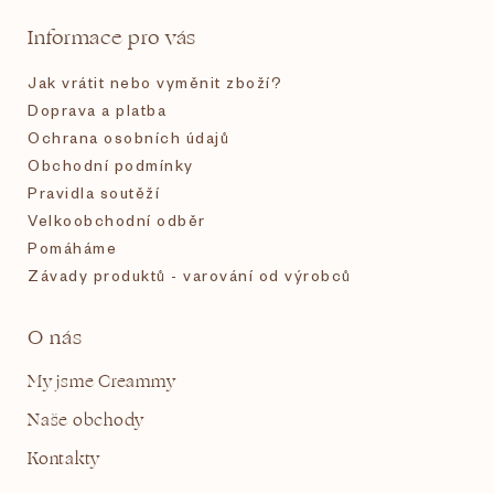
t
Informace pro vás
í
Jak vrátit nebo vyměnit zboží?
Doprava a platba
Ochrana osobních údajů
Obchodní podmínky
Pravidla soutěží
Velkoobchodní odběr
Pomáháme
Závady produktů - varování od výrobců
O nás
My jsme Creammy
Naše obchody
Kontakty