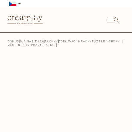
Přejít
na
obsah
NÁKU
KOŠÍ
Close
DOMŮ
CELÁ NABÍDKA
HRAČKY
VZDĚLÁVACÍ HRAČKY
PUZZLE 1-3ROKY
MOULIN ROTY PUZZLE AUTA