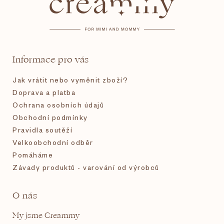
p
a
t
Informace pro vás
í
Jak vrátit nebo vyměnit zboží?
Doprava a platba
Ochrana osobních údajů
Obchodní podmínky
Pravidla soutěží
Velkoobchodní odběr
Pomáháme
Závady produktů - varování od výrobců
O nás
My jsme Creammy