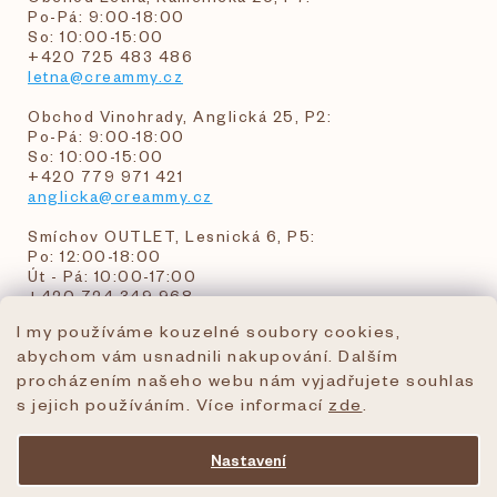
Po-Pá: 9:00-18:00
So: 10:00-15:00
+420 725 483 486
letna@creammy.cz
Obchod Vinohrady, Anglická 25, P2:
Po-Pá: 9:00-18:00
So: 10:00-15:00
+420 779 971 421
anglicka@creammy.cz
Smíchov OUTLET, Lesnická 6, P5:
Po: 12:00-18:00
Út - Pá: 10:00-17:00
+420 724 349 968
I my používáme kouzelné soubory cookies,
abychom vám usnadnili nakupování. Dalším
objednavky@creammy.cz
procházením našeho webu nám vyjadřujete souhlas
tel:+420 724 349 968
s jejich používáním. Více informací
zde
.
Nastavení