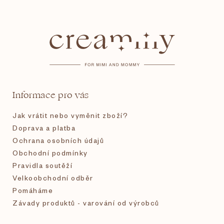
Z
á
p
a
t
Informace pro vás
í
Jak vrátit nebo vyměnit zboží?
Doprava a platba
Ochrana osobních údajů
Obchodní podmínky
Pravidla soutěží
Velkoobchodní odběr
Pomáháme
Závady produktů - varování od výrobců