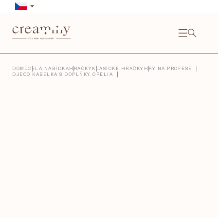
Přejít
na
obsah
NÁKU
KOŠÍ
Close
DOMŮ
CELÁ NABÍDKA
HRAČKY
KLASICKÉ HRAČKY
HRY NA PROFESE
DJECO KABELKA S DOPLŇKY ORELIA