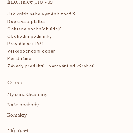
Informace pro vás
í
Jak vrátit nebo vyměnit zboží?
Doprava a platba
Ochrana osobních údajů
Obchodní podmínky
Pravidla soutěží
Velkoobchodní odběr
Pomáháme
Závady produktů - varování od výrobců
O nás
My jsme Creammy
Naše obchody
Kontakty
Můj účet