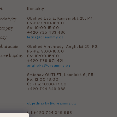
et
Kontakty
Obchod Letná, Kamenická 25, P7:
jednávky
Po-Pá: 9:00-18:00
bropisy
So: 10:00-15:00
+420 725 483 486
resy
letna@creammy.cz
bní údaje
Obchod Vinohrady, Anglická 25, P2:
Po-Pá: 9:00-18:00
evové kupóny
So: 10:00-15:00
+420 779 971 421
anglicka@creammy.cz
Smíchov OUTLET, Lesnická 6, P5:
Po: 12:00-18:00
Út - Pá: 10:00-17:00
+420 724 349 968
objednavky@creammy.cz
tel:+420 724 349 968