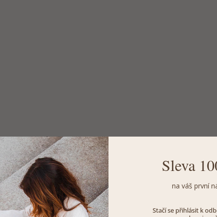
Sleva 10
na váš první n
Stačí se přihlásit k o