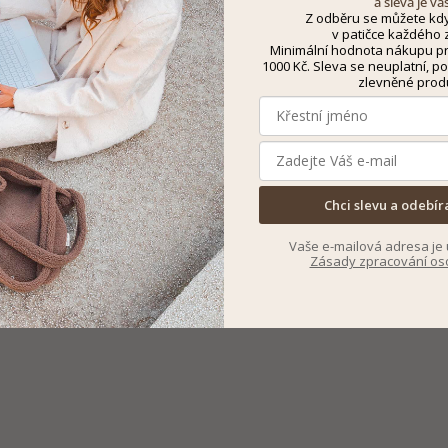
a sleva je va
Z odběru se můžete kdy
v patičce každého z
Minimální hodnota nákupu pro
1000 Kč. Sleva se neuplatní, po
zlevněné prod
Chci slevu a odebír
Vaše e-mailová adresa je 
Zásady zpracování os