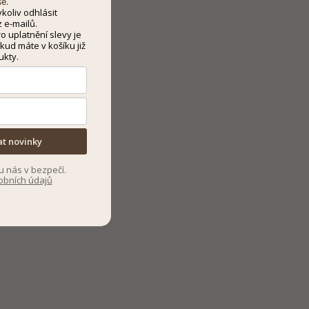
še.
koliv odhlásit
 e-mailů.
 uplatnění slevy je
kud máte v košíku již
ukty.
at novinky
u nás v bezpečí.
obních údajů