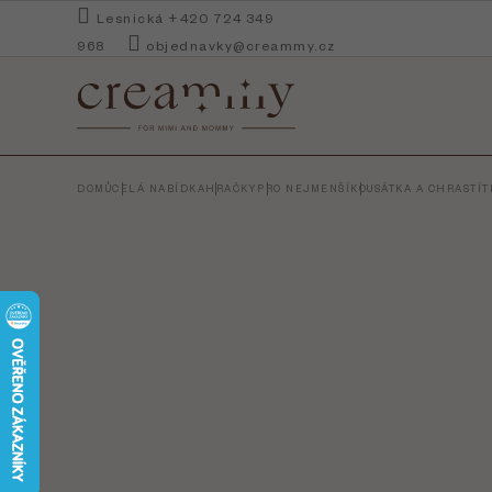
Přejít
Lesnická +420 724 349
na
968
objednavky@creammy.cz
obsah
DOMŮ
CELÁ NABÍDKA
HRAČKY
PRO NEJMENŠÍ
KOUSÁTKA A CHRASTÍT