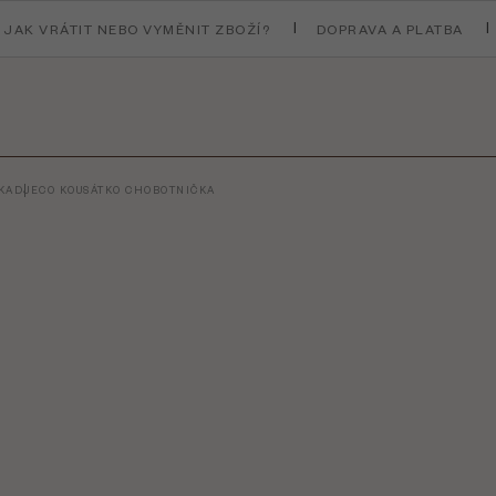
JAK VRÁTIT NEBO VYMĚNIT ZBOŽÍ?
DOPRAVA A PLATBA
KA
DJECO KOUSÁTKO CHOBOTNIČKA