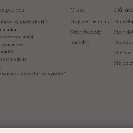
ce pro vás
O nás
Můj úč
My jsme Creammy
Moje ob
t nebo vyměnit zboží?
 platba
Naše obchody
Moje do
osobních údajů
Kontakty
Moje ad
 podmínky
soutěží
Moje oso
hodní odběr
Moje sl
e
roduktů - varování od výrobců