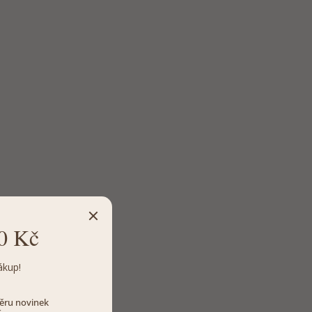
0 Kč
ákup!
dběru novinek