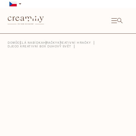
Přejít
na
obsah
NÁKU
KOŠÍ
Close
DOMŮ
CELÁ NABÍDKA
HRAČKY
KREATIVNÍ HRAČKY
DJECO KREATIVNÍ BOX DUHOVÝ SVĚT