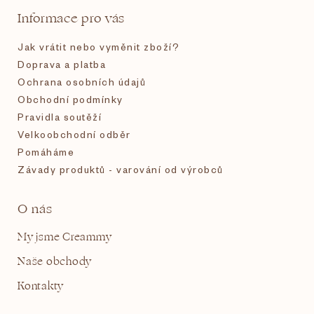
t
Informace pro vás
í
Jak vrátit nebo vyměnit zboží?
Doprava a platba
Ochrana osobních údajů
Obchodní podmínky
Pravidla soutěží
Velkoobchodní odběr
Pomáháme
Závady produktů - varování od výrobců
O nás
My jsme Creammy
Naše obchody
Kontakty