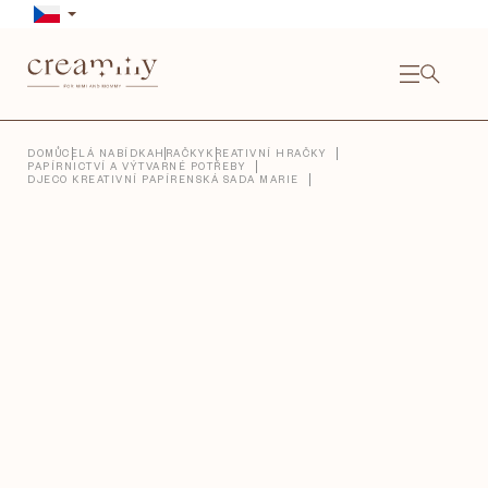
Přejít
na
obsah
NÁKU
KOŠÍ
Close
DOMŮ
CELÁ NABÍDKA
HRAČKY
KREATIVNÍ HRAČKY
PAPÍRNICTVÍ A VÝTVARNÉ POTŘEBY
DJECO KREATIVNÍ PAPÍRENSKÁ SADA MARIE