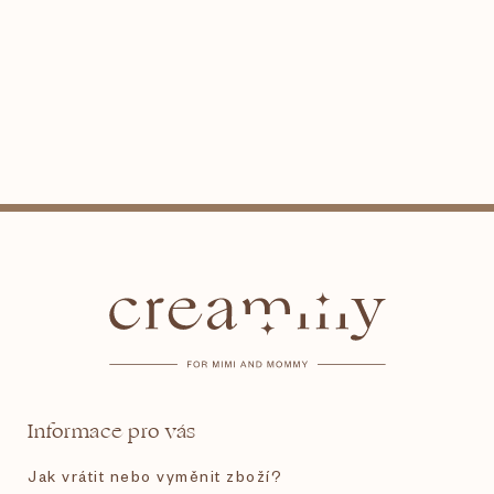
Z
á
p
a
t
Informace pro vás
í
Jak vrátit nebo vyměnit zboží?