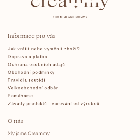
p
a
t
Informace pro vás
í
Jak vrátit nebo vyměnit zboží?
Doprava a platba
Ochrana osobních údajů
Obchodní podmínky
Pravidla soutěží
Velkoobchodní odběr
Pomáháme
Závady produktů - varování od výrobců
O nás
My jsme Creammy