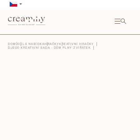
Přejít
na
obsah
NÁKU
KOŠÍ
Close
DOMŮ
CELÁ NABÍDKA
HRAČKY
KREATIVNÍ HRAČKY
DJECO KREATIVNÍ SADA - DŮM PLNÝ ZVÍŘÁTEK