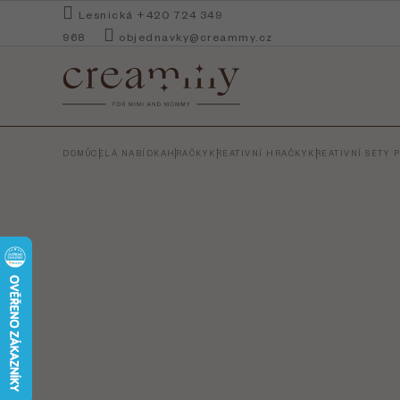
Přejít
Lesnická +420 724 349
na
968
objednavky@creammy.cz
obsah
DOMŮ
CELÁ NABÍDKA
HRAČKY
KREATIVNÍ HRAČKY
KREATIVNÍ SETY 