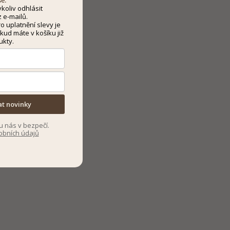
še.
koliv odhlásit
 e-mailů.
 uplatnění slevy je
kud máte v košíku již
ukty.
at novinky
u nás v bezpečí.
obních údajů