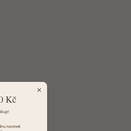
0 Kč
ákup!
dběru novinek