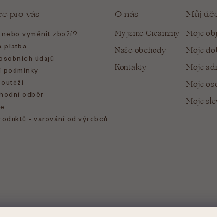
ce pro vás
O nás
Můj úč
My jsme Creammy
Moje ob
t nebo vyměnit zboží?
 platba
Naše obchody
Moje do
osobních údajů
Kontakty
Moje ad
 podmínky
soutěží
Moje oso
hodní odběr
Moje sl
e
roduktů - varování od výrobců