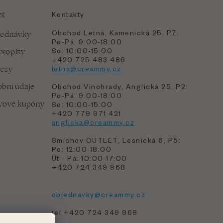
et
Kontakty
Obchod Letná, Kamenická 25, P7:
jednávky
Po-Pá: 9:00-18:00
bropisy
So: 10:00-15:00
+420 725 483 486
resy
letna@creammy.cz
bní údaje
Obchod Vinohrady, Anglická 25, P2:
Po-Pá: 9:00-18:00
evové kupóny
So: 10:00-15:00
+420 779 971 421
anglicka@creammy.cz
Smíchov OUTLET, Lesnická 6, P5:
Po: 12:00-18:00
Út - Pá: 10:00-17:00
+420 724 349 968
objednavky@creammy.cz
tel:+420 724 349 968