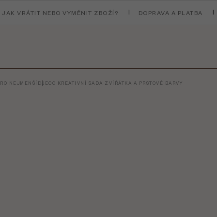
JAK VRÁTIT NEBO VYMĚNIT ZBOŽÍ?
DOPRAVA A PLATBA
PRO NEJMENŠÍ
DJECO KREATIVNÍ SADA ZVÍŘÁTKA A PRSTOVÉ BARVY