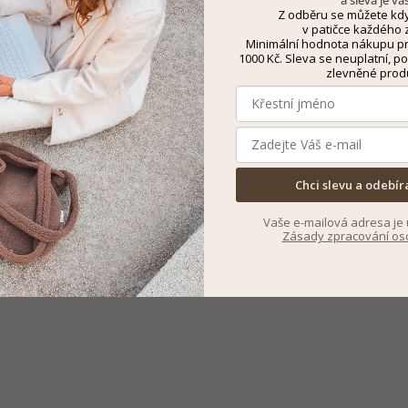
a sleva je va
Z odběru se můžete kdy
v patičce každého z
Minimální hodnota nákupu pro
1000 Kč. Sleva se neuplatní, po
zlevněné prod
Chci slevu a odebír
Vaše e-mailová adresa je 
Zásady zpracování os