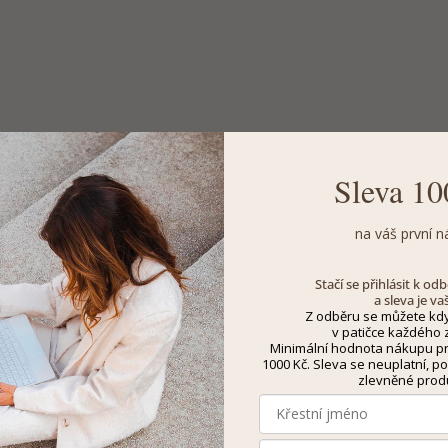
Sleva 10
na váš první n
Stačí se přihlásit k o
a sleva je va
Z odběru se můžete kdy
v patičce každého z
Minimální hodnota nákupu pro
1000 Kč. Sleva se neuplatní, po
zlevněné prod