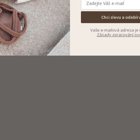
Chci slevu a odebír
Vaše e-mailová adresa je 
Zásady zpracování os