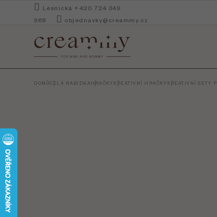
Přejít
Lesnická +420 724 349
na
968
objednavky@creammy.cz
obsah
DOMŮ
CELÁ NABÍDKA
HRAČKY
KREATIVNÍ HRAČKY
KREATIVNÍ SETY P