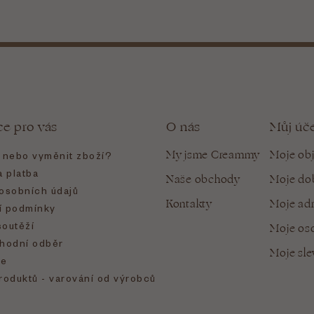
ce pro vás
O nás
Můj úč
My jsme Creammy
Moje ob
t nebo vyměnit zboží?
 platba
Naše obchody
Moje do
osobních údajů
Kontakty
Moje ad
 podmínky
soutěží
Moje oso
hodní odběr
Moje sl
e
roduktů - varování od výrobců