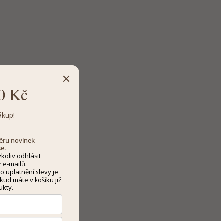
0 Kč
ákup!
dběru novinek
še.
koliv odhlásit
 e-mailů.
 uplatnění slevy je
kud máte v košíku již
ukty.