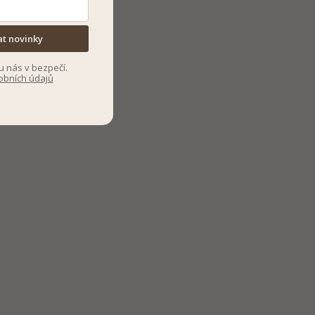
at novinky
u nás v bezpečí.
obních údajů