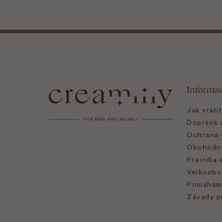
Z
á
Informa
p
Jak vráti
a
Doprava a
Ochrana 
t
Obchodní
Pravidla 
í
Velkoobc
Pomáhám
Závady p