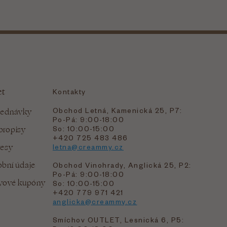
et
Kontakty
Obchod Letná, Kamenická 25, P7:
jednávky
Po-Pá: 9:00-18:00
bropisy
So: 10:00-15:00
+420 725 483 486
resy
letna@creammy.cz
bní údaje
Obchod Vinohrady, Anglická 25, P2:
Po-Pá: 9:00-18:00
evové kupóny
So: 10:00-15:00
+420 779 971 421
anglicka@creammy.cz
Smíchov OUTLET, Lesnická 6, P5: