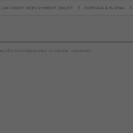
JAK VRÁTIT NEBO VYMĚNIT ZBOŽÍ?
DOPRAVA A PLATBA
RO DĚTI 3-6LET
DJECO KROK ZA KROKEM - JOSEPHINE