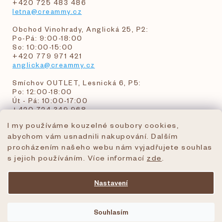
+420 725 483 486
letna@creammy.cz
Obchod Vinohrady, Anglická 25, P2:
Po-Pá: 9:00-18:00
So: 10:00-15:00
+420 779 971 421
anglicka@creammy.cz
Smíchov OUTLET, Lesnická 6, P5:
Po: 12:00-18:00
Út - Pá: 10:00-17:00
+420 724 349 968
I my používáme kouzelné soubory cookies,
abychom vám usnadnili nakupování. Dalším
objednavky@creammy.cz
procházením našeho webu nám vyjadřujete souhlas
tel:+420 724 349 968
s jejich používáním. Více informací
zde
.
Nastavení
Vytvořil Shoptet Premium
Souhlasím
Copyright 2026
creammy.cz
. Všechna práva