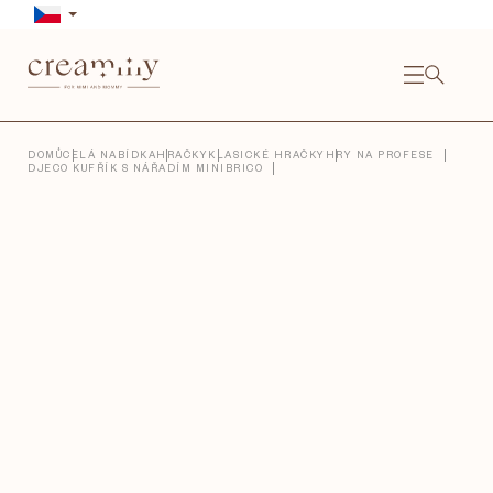
Přejít
na
obsah
NÁKU
KOŠÍ
Close
DOMŮ
CELÁ NABÍDKA
HRAČKY
KLASICKÉ HRAČKY
HRY NA PROFESE
DJECO KUFŘÍK S NÁŘADÍM MINIBRICO