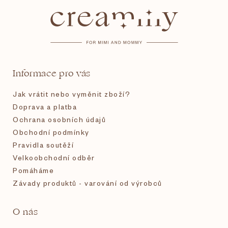
á
p
a
t
Informace pro vás
í
Jak vrátit nebo vyměnit zboží?
Doprava a platba
Ochrana osobních údajů
Obchodní podmínky
Pravidla soutěží
Velkoobchodní odběr
Pomáháme
Závady produktů - varování od výrobců
O nás