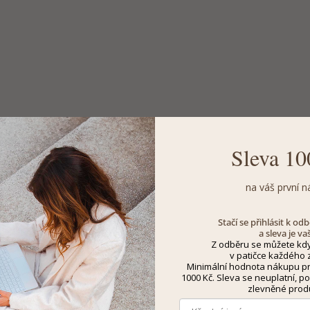
Sleva 10
na váš první n
Stačí se přihlásit k o
a sleva je va
Z odběru se můžete kdy
v patičce každého z
Minimální hodnota nákupu pro
1000 Kč. Sleva se neuplatní, po
zlevněné prod