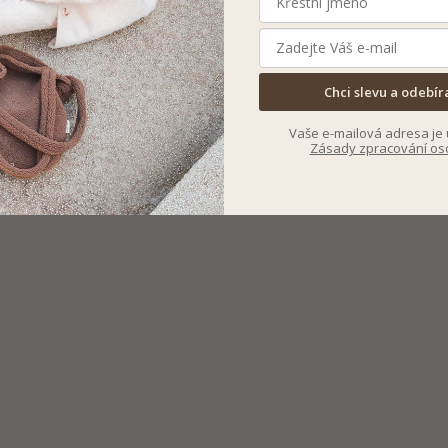
Chci slevu a odebír
Vaše e-mailová adresa je 
Zásady zpracování os