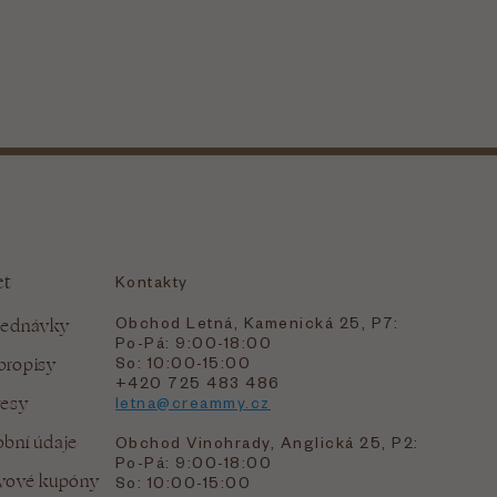
et
Kontakty
Obchod Letná, Kamenická 25, P7:
jednávky
Po-Pá: 9:00-18:00
bropisy
So: 10:00-15:00
+420 725 483 486
resy
letna@creammy.cz
bní údaje
Obchod Vinohrady, Anglická 25, P2:
Po-Pá: 9:00-18:00
evové kupóny
So: 10:00-15:00