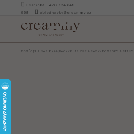
Přejít
Lesnická +420 724 349
na
968
objednavky@creammy.cz
obsah
DOMŮ
CELÁ NABÍDKA
HRAČKY
KLASICKÉ HRAČKY
DOMEČKY A STANY