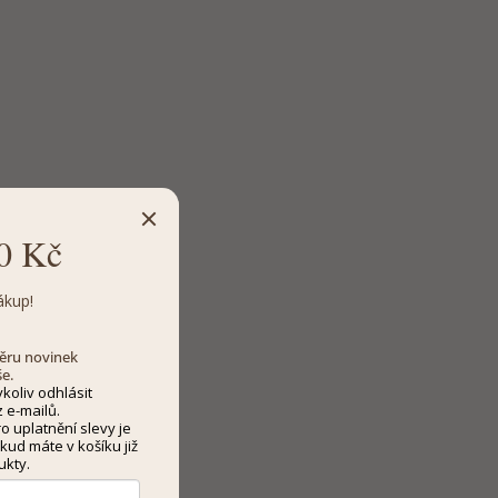
0 Kč
ákup!
dběru novinek
še.
koliv odhlásit
 e-mailů.
 uplatnění slevy je
kud máte v košíku již
ukty.