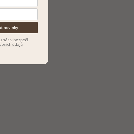
at novinky
u nás v bezpečí.
obních údajů