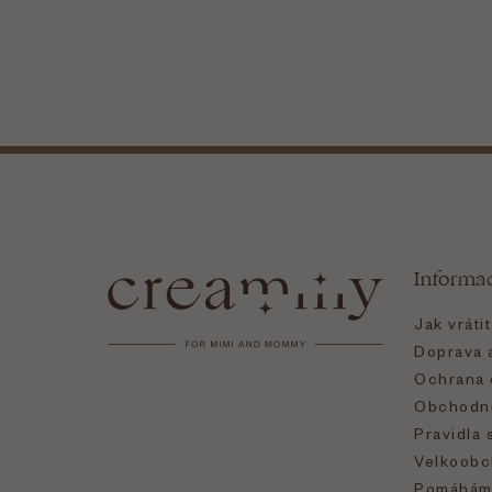
Z
á
Informa
p
Jak vráti
a
Doprava a
Ochrana 
t
Obchodní
Pravidla 
í
Velkoobc
Pomáhám