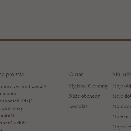
ce pro vás
O nás
Můj úč
My jsme Creammy
Moje ob
t nebo vyměnit zboží?
 platba
Naše obchody
Moje do
osobních údajů
Kontakty
Moje ad
 podmínky
soutěží
Moje oso
hodní odběr
Moje sl
e