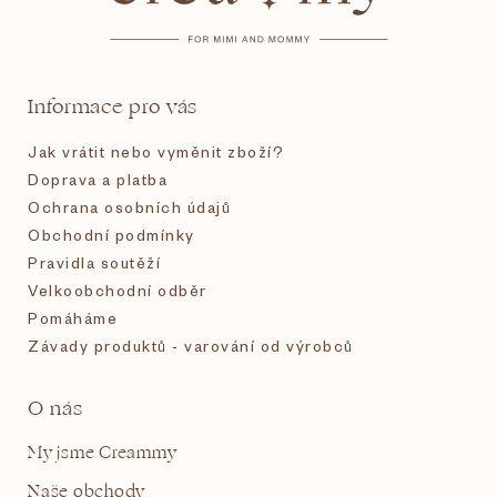
p
a
t
Informace pro vás
í
Jak vrátit nebo vyměnit zboží?
Doprava a platba
Ochrana osobních údajů
Obchodní podmínky
Pravidla soutěží
Velkoobchodní odběr
Pomáháme
Závady produktů - varování od výrobců
O nás
My jsme Creammy
Naše obchody