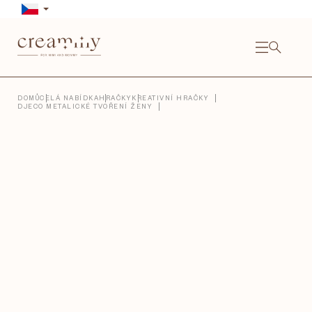
Přejít
na
obsah
NÁKU
KOŠÍ
Close
DOMŮ
CELÁ NABÍDKA
HRAČKY
KREATIVNÍ HRAČKY
DJECO METALICKÉ TVOŘENÍ ŽENY