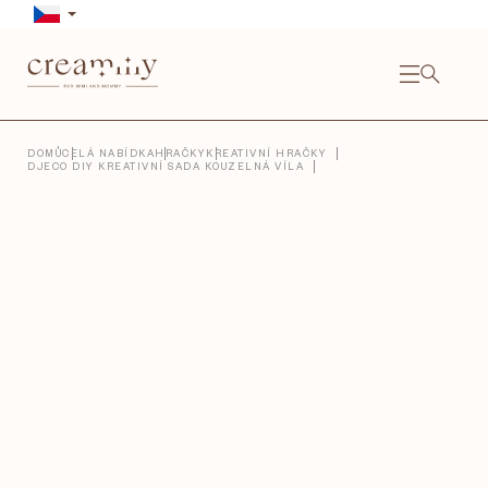
Přejít
na
obsah
NÁKU
KOŠÍ
Close
DOMŮ
CELÁ NABÍDKA
HRAČKY
KREATIVNÍ HRAČKY
DJECO DIY KREATIVNÍ SADA KOUZELNÁ VÍLA