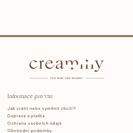
Z
á
p
a
t
Informace pro vás
í
Jak vrátit nebo vyměnit zboží?
Doprava a platba
Ochrana osobních údajů
Obchodní podmínky