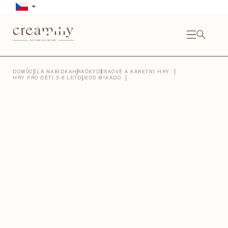
Přejít
na
obsah
NÁKU
KOŠÍ
Close
DOMŮ
CELÁ NABÍDKA
HRAČKY
DESKOVÉ A KARETNÍ HRY
HRY PRO DĚTI 3-6 LET
DJECO MIKADO