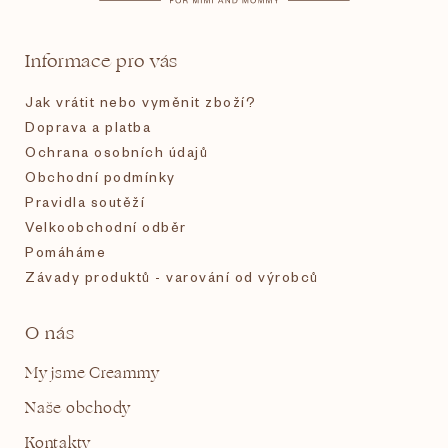
a
t
Informace pro vás
í
Jak vrátit nebo vyměnit zboží?
Doprava a platba
Ochrana osobních údajů
Obchodní podmínky
Pravidla soutěží
Velkoobchodní odběr
Pomáháme
Závady produktů - varování od výrobců
O nás
My jsme Creammy
Naše obchody
Kontakty