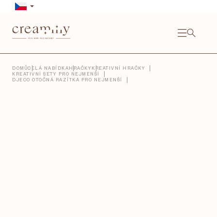
Přejít
na
obsah
NÁKU
KOŠÍ
Close
DOMŮ
CELÁ NABÍDKA
HRAČKY
KREATIVNÍ HRAČKY
KREATIVNÍ SETY PRO NEJMENŠÍ
DJECO OTOČNÁ RAZÍTKA PRO NEJMENŠÍ