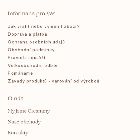
t
Informace pro vás
í
Jak vrátit nebo vyměnit zboží?
Doprava a platba
Ochrana osobních údajů
Obchodní podmínky
Pravidla soutěží
Velkoobchodní odběr
Pomáháme
Závady produktů - varování od výrobců
O nás
My jsme Creammy
Naše obchody
Kontakty