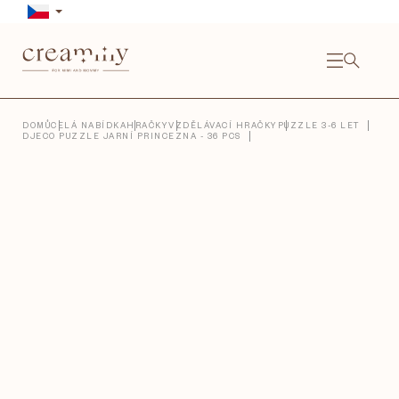
Přejít
na
obsah
NÁKU
KOŠÍ
Close
DOMŮ
CELÁ NABÍDKA
HRAČKY
VZDĚLÁVACÍ HRAČKY
PUZZLE 3-6 LET
DJECO PUZZLE JARNÍ PRINCEZNA - 36 PCS