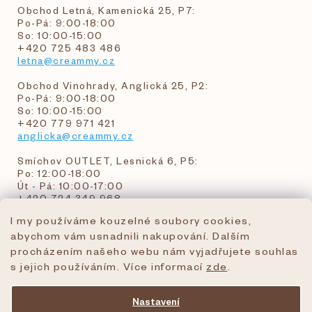
Obchod Letná, Kamenická 25, P7:
Po-Pá: 9:00-18:00
So: 10:00-15:00
+420 725 483 486
letna@creammy.cz
Obchod Vinohrady, Anglická 25, P2:
Po-Pá: 9:00-18:00
So: 10:00-15:00
+420 779 971 421
anglicka@creammy.cz
Smíchov OUTLET, Lesnická 6, P5:
Po: 12:00-18:00
Út - Pá: 10:00-17:00
+420 724 349 968
I my používáme kouzelné soubory cookies,
abychom vám usnadnili nakupování. Dalším
objednavky@creammy.cz
procházením našeho webu nám vyjadřujete souhlas
tel:+420 724 349 968
s jejich používáním. Více informací
zde
.
Nastavení