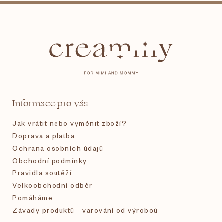
Z
á
p
a
t
Informace pro vás
í
Jak vrátit nebo vyměnit zboží?
Doprava a platba
Ochrana osobních údajů
Obchodní podmínky
Pravidla soutěží
Velkoobchodní odběr
Pomáháme
Závady produktů - varování od výrobců