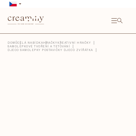
Přejít
na
obsah
NÁKU
KOŠÍ
Close
DOMŮ
CELÁ NABÍDKA
HRAČKY
KREATIVNÍ HRAČKY
SAMOLEPKOVÉ TVOŘENÍ A TETOVÁNÍ
DJECO SAMOLEPKY POSTAVIČKY DJECO ZVÍŘÁTKA