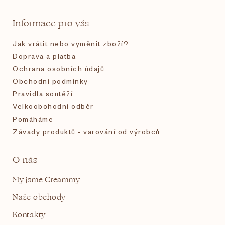
t
Informace pro vás
í
Jak vrátit nebo vyměnit zboží?
Doprava a platba
Ochrana osobních údajů
Obchodní podmínky
Pravidla soutěží
Velkoobchodní odběr
Pomáháme
Závady produktů - varování od výrobců
O nás
My jsme Creammy
Naše obchody
Kontakty