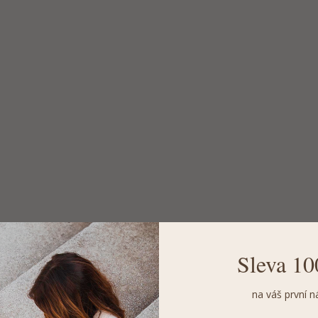
Sleva 10
na váš první n