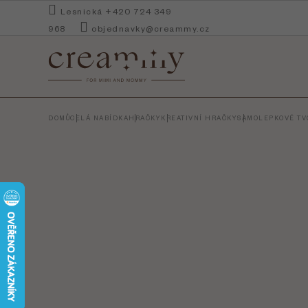
Přejít
Lesnická +420 724 349
na
968
objednavky@creammy.cz
obsah
DOMŮ
CELÁ NABÍDKA
HRAČKY
KREATIVNÍ HRAČKY
SAMOLEPKOVÉ TVO