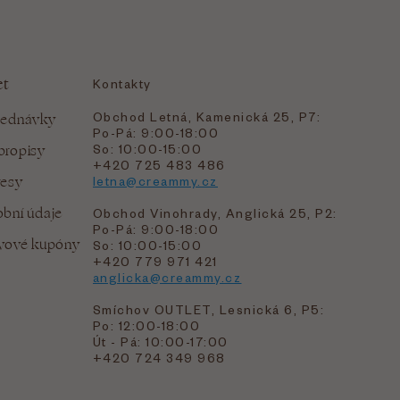
et
Kontakty
Obchod Letná, Kamenická 25, P7:
jednávky
Po-Pá: 9:00-18:00
bropisy
So: 10:00-15:00
+420 725 483 486
resy
letna@creammy.cz
bní údaje
Obchod Vinohrady, Anglická 25, P2:
Po-Pá: 9:00-18:00
evové kupóny
So: 10:00-15:00
+420 779 971 421
anglicka@creammy.cz
Smíchov OUTLET, Lesnická 6, P5:
Po: 12:00-18:00
Út - Pá: 10:00-17:00
+420 724 349 968