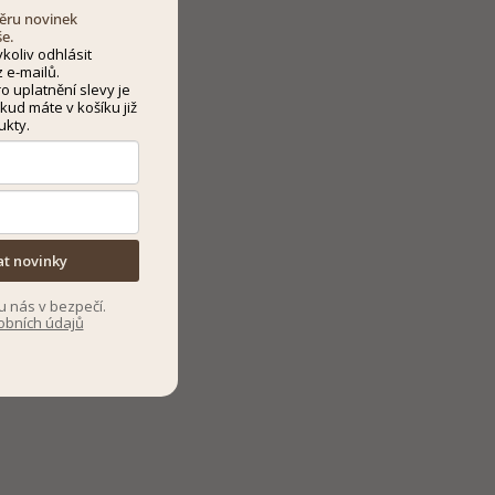
dběru novinek
še.
koliv odhlásit
 e-mailů.
 uplatnění slevy je
kud máte v košíku již
ukty.
at novinky
u nás v bezpečí.
obních údajů