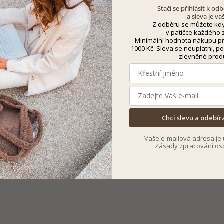
Stačí se přihlásit k o
a sleva je va
Z odběru se můžete kdy
v patičce každého z
Minimální hodnota nákupu pro
1000 Kč. Sleva se neuplatní, po
zlevněné prod
Chci slevu a odebír
Vaše e-mailová adresa je 
Zásady zpracování os