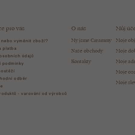
ce pro vás
O nás
Můj úč
My jsme Creammy
Moje ob
t nebo vyměnit zboží?
 platba
Naše obchody
Moje do
osobních údajů
Kontakty
Moje ad
 podmínky
soutěží
Moje oso
hodní odběr
Moje sl
e
roduktů - varování od výrobců