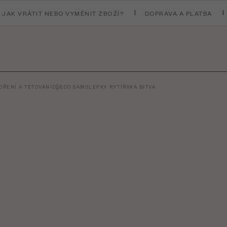
JAK VRÁTIT NEBO VYMĚNIT ZBOŽÍ?
DOPRAVA A PLATBA
ŘENÍ A TETOVÁNÍ
DJECO SAMOLEPKY RYTÍŘSKÁ BITVA