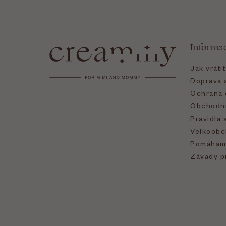
Z
á
Informa
p
Jak vráti
a
Doprava a
Ochrana 
t
Obchodní
Pravidla 
í
Velkoobc
Pomáhám
Závady p