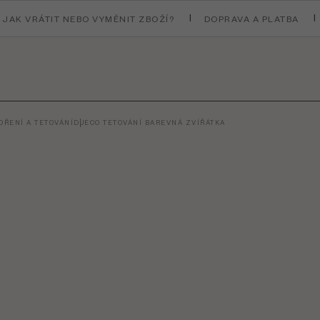
JAK VRÁTIT NEBO VYMĚNIT ZBOŽÍ?
DOPRAVA A PLATBA
ŘENÍ A TETOVÁNÍ
DJECO TETOVÁNÍ BAREVNÁ ZVÍŘÁTKA