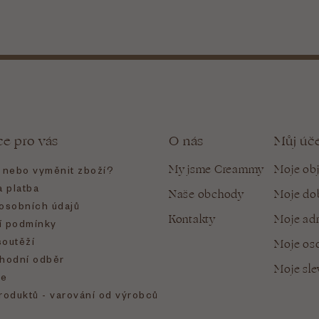
ce pro vás
O nás
Můj úč
My jsme Creammy
Moje ob
t nebo vyměnit zboží?
 platba
Naše obchody
Moje do
osobních údajů
Kontakty
Moje ad
 podmínky
soutěží
Moje oso
hodní odběr
Moje sl
e
roduktů - varování od výrobců