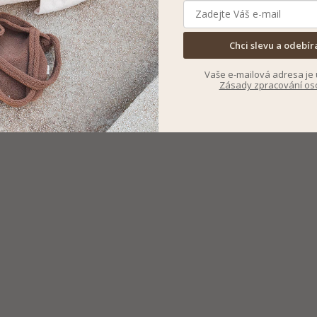
Chci slevu a odebír
Vaše e-mailová adresa je 
Zásady zpracování os