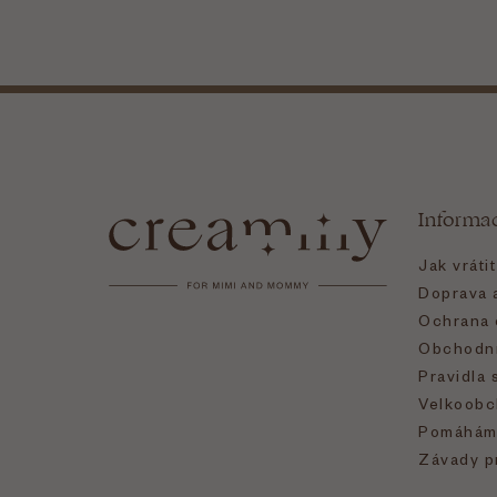
Z
á
Informa
p
Jak vráti
a
Doprava a
Ochrana 
t
Obchodní
Pravidla 
í
Velkoobc
Pomáhám
Závady p