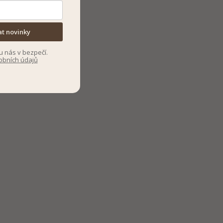
at novinky
u nás v bezpečí.
obních údajů