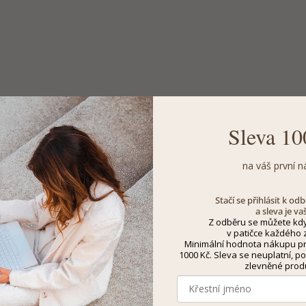
Sleva 10
na váš první n
Stačí se přihlásit k o
a sleva je va
Z odběru se můžete kdy
v patičce každého z
Minimální hodnota nákupu pro
1000 Kč. Sleva se neuplatní, po
zlevněné prod