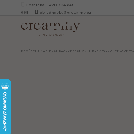
Přejít
Lesnická +420 724 349
na
968
objednavky@creammy.cz
obsah
DOMŮ
CELÁ NABÍDKA
HRAČKY
KREATIVNÍ HRAČKY
SAMOLEPKOVÉ TVO