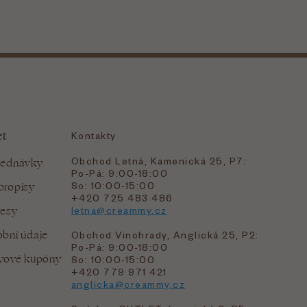
et
Kontakty
Obchod Letná, Kamenická 25, P7:
jednávky
Po-Pá: 9:00-18:00
bropisy
So: 10:00-15:00
+420 725 483 486
resy
letna@creammy.cz
bní údaje
Obchod Vinohrady, Anglická 25, P2:
Po-Pá: 9:00-18:00
evové kupóny
So: 10:00-15:00
+420 779 971 421
anglicka@creammy.cz