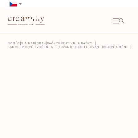
Přejít
na
obsah
NÁKU
KOŠÍ
Close
DOMŮ
CELÁ NABÍDKA
HRAČKY
KREATIVNÍ HRAČKY
SAMOLEPKOVÉ TVOŘENÍ A TETOVÁNÍ
DJECO TETOVÁNÍ BOJOVÉ UMĚNÍ