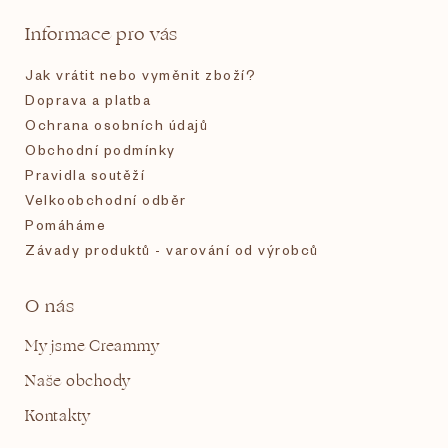
t
Informace pro vás
í
Jak vrátit nebo vyměnit zboží?
Doprava a platba
Ochrana osobních údajů
Obchodní podmínky
Pravidla soutěží
Velkoobchodní odběr
Pomáháme
Závady produktů - varování od výrobců
O nás
My jsme Creammy
Naše obchody
Kontakty