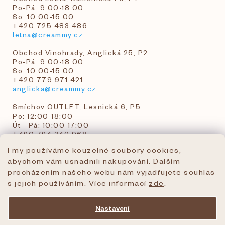
Po-Pá: 9:00-18:00
So: 10:00-15:00
+420 725 483 486
letna@creammy.cz
Obchod Vinohrady, Anglická 25, P2:
Po-Pá: 9:00-18:00
So: 10:00-15:00
+420 779 971 421
anglicka@creammy.cz
Smíchov OUTLET, Lesnická 6, P5:
Po: 12:00-18:00
Út - Pá: 10:00-17:00
+420 724 349 968
I my používáme kouzelné soubory cookies,
abychom vám usnadnili nakupování. Dalším
objednavky@creammy.cz
procházením našeho webu nám vyjadřujete souhlas
tel:+420 724 349 968
s jejich používáním. Více informací
zde
.
Nastavení