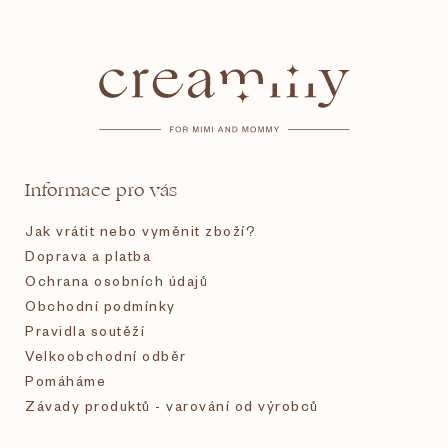
Z
á
p
a
t
Informace pro vás
í
Jak vrátit nebo vyměnit zboží?
Doprava a platba
Ochrana osobních údajů
Obchodní podmínky
Pravidla soutěží
Velkoobchodní odběr
Pomáháme
Závady produktů - varování od výrobců