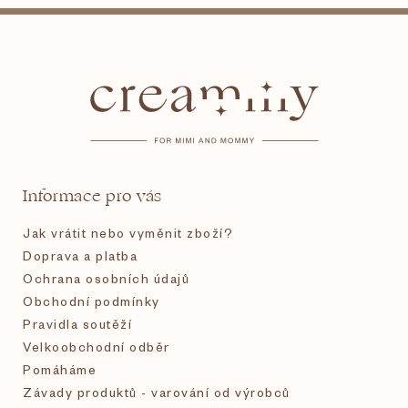
Z
á
p
a
t
Informace pro vás
í
Jak vrátit nebo vyměnit zboží?
Doprava a platba
Ochrana osobních údajů
Obchodní podmínky
Pravidla soutěží
Velkoobchodní odběr
Pomáháme
Závady produktů - varování od výrobců