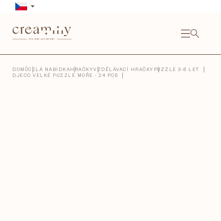
Přejít
na
obsah
NÁKU
KOŠÍ
Close
DOMŮ
CELÁ NABÍDKA
HRAČKY
VZDĚLÁVACÍ HRAČKY
PUZZLE 3-6 LET
DJECO VELKÉ PUZZLE MOŘE - 24 PCS