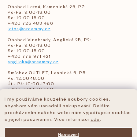
Obchod Letná, Kamenická 25, P7:
Po-Pá: 9:00-18:00
So: 10:00-15:00
+420 725 483 486
letna@creammy.cz
Obchod Vinohrady, Anglická 25, P2:
Po-Pá: 9:00-18:00
So: 10:00-15:00
+420 779 971 421
anglicka@creammy.cz
Smíchov OUTLET, Lesnická 6, P5:
Po: 12:00-18:00
Út - Pá: 10:00-17:00
+420 724 349 968
I my používáme kouzelné soubory cookies,
abychom vám usnadnili nakupování. Dalším
objednavky@creammy.cz
procházením našeho webu nám vyjadřujete souhlas
tel:+420 724 349 968
s jejich používáním. Více informací
zde
.
Nastavení