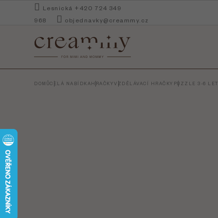
Přejít
Lesnická +420 724 349
na
968
objednavky@creammy.cz
obsah
DOMŮ
CELÁ NABÍDKA
HRAČKY
VZDĚLÁVACÍ HRAČKY
PUZZLE 3-6 LE