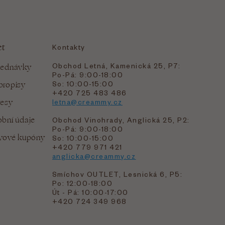
et
Kontakty
Obchod Letná, Kamenická 25, P7:
jednávky
Po-Pá: 9:00-18:00
bropisy
So: 10:00-15:00
+420 725 483 486
resy
letna@creammy.cz
bní údaje
Obchod Vinohrady, Anglická 25, P2:
Po-Pá: 9:00-18:00
evové kupóny
So: 10:00-15:00
+420 779 971 421
anglicka@creammy.cz
Smíchov OUTLET, Lesnická 6, P5:
Po: 12:00-18:00
Út - Pá: 10:00-17:00
+420 724 349 968