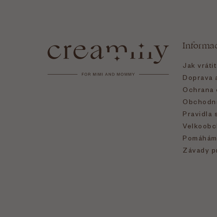
Z
á
Informa
p
Jak vráti
a
Doprava a
Ochrana 
t
Obchodní
Pravidla 
í
Velkoobc
Pomáhám
Závady p