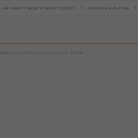
JAK VRÁTIT NEBO VYMĚNIT ZBOŽÍ?
DOPRAVA A PLATBA
T
DJECO VYHLEDÁVACÍ PUZZLE RALLYE - 54 PCS