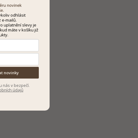
dběru novinek
še.
koliv odhlásit
 e-mailů.
 uplatnění slevy je
kud máte v košíku již
ukty.
at novinky
u nás v bezpečí.
obních údajů