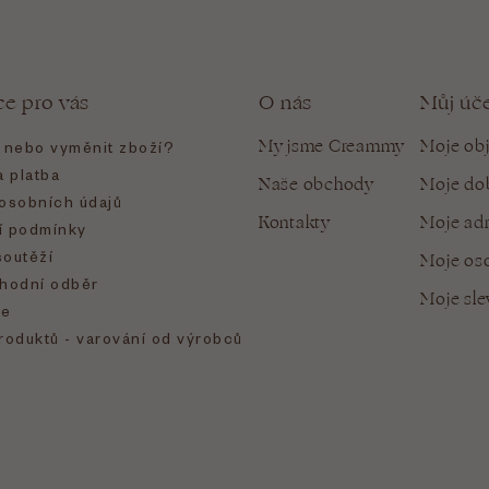
ce pro vás
O nás
Můj úč
My jsme Creammy
Moje ob
t nebo vyměnit zboží?
 platba
Naše obchody
Moje do
osobních údajů
Kontakty
Moje ad
 podmínky
soutěží
Moje oso
hodní odběr
Moje sl
e
roduktů - varování od výrobců