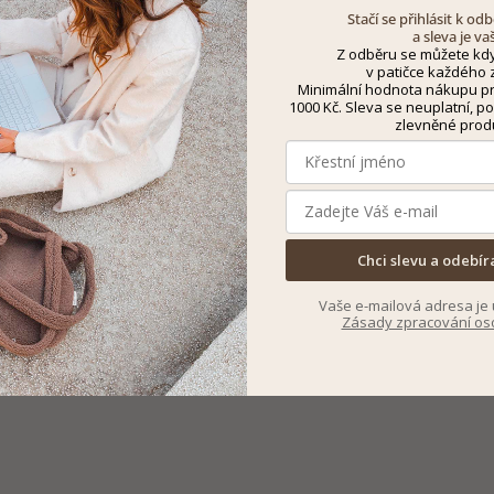
Stačí se přihlásit k o
a sleva je va
Z odběru se můžete kdy
v patičce každého z
Minimální hodnota nákupu pro
1000 Kč. Sleva se neuplatní, po
zlevněné prod
Chci slevu a odebír
Vaše e-mailová adresa je 
Zásady zpracování os