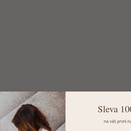
Sleva 10
na váš první n