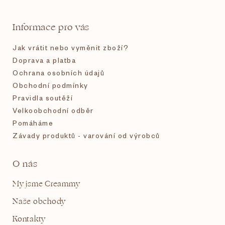
a
t
Informace pro vás
í
Jak vrátit nebo vyměnit zboží?
Doprava a platba
Ochrana osobních údajů
Obchodní podmínky
Pravidla soutěží
Velkoobchodní odběr
Pomáháme
Závady produktů - varování od výrobců
O nás
My jsme Creammy
Naše obchody
Kontakty