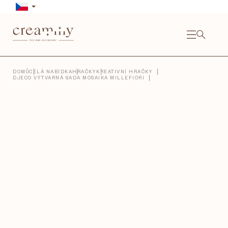
Přejít
na
obsah
NÁKU
KOŠÍ
Close
DOMŮ
CELÁ NABÍDKA
HRAČKY
KREATIVNÍ HRAČKY
DJECO VÝTVARNÁ SADA MOSAIKA MILLEFIORI