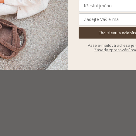
Chci slevu a odebír
Vaše e-mailová adresa je 
Zásady zpracování os