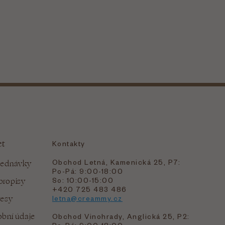
et
Kontakty
Obchod Letná, Kamenická 25, P7:
jednávky
Po-Pá: 9:00-18:00
bropisy
So: 10:00-15:00
+420 725 483 486
resy
letna@creammy.cz
bní údaje
Obchod Vinohrady, Anglická 25, P2: