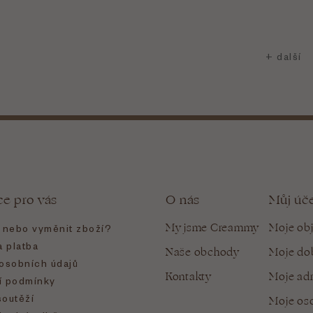
ce pro vás
O nás
Můj úč
My jsme Creammy
Moje ob
t nebo vyměnit zboží?
 platba
Naše obchody
Moje do
osobních údajů
Kontakty
Moje ad
 podmínky
soutěží
Moje oso