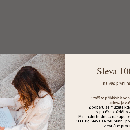
Sleva 10
na váš první n
Stačí se přihlásit k o
a sleva je va
Z odběru se můžete kdy
v patičce každého z
Minimální hodnota nákupu pro
1000 Kč. Sleva se neuplatní, po
zlevněné prod