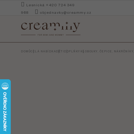
Přejít
Lesnická +420 724 349
na
968
objednavky@creammy.cz
obsah
DOMŮ
CELÁ NABÍDKA
DĚTI
DOPLŇKY
KLOBOUKY, ČEPICE, NÁKRČNÍKY