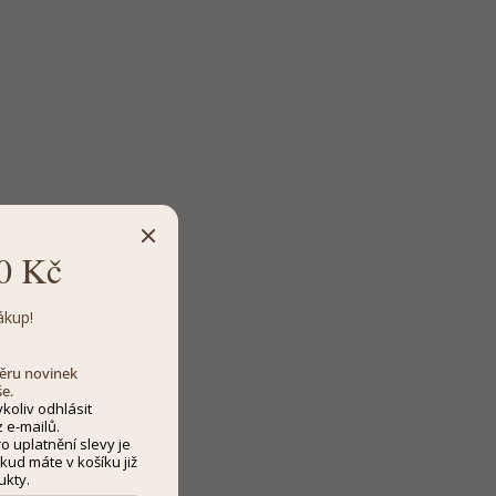
0 Kč
ákup!
dběru novinek
še.
koliv odhlásit
 e-mailů.
 uplatnění slevy je
kud máte v košíku již
ukty.