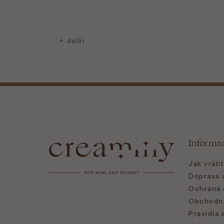
Z
á
Informa
p
Jak vráti
a
Doprava a
Ochrana 
t
Obchodní
Pravidla 