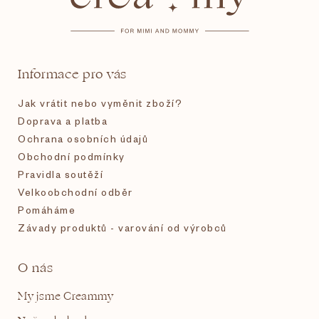
p
a
t
Informace pro vás
í
Jak vrátit nebo vyměnit zboží?
Doprava a platba
Ochrana osobních údajů
Obchodní podmínky
Pravidla soutěží
Velkoobchodní odběr
Pomáháme
Závady produktů - varování od výrobců
O nás
My jsme Creammy