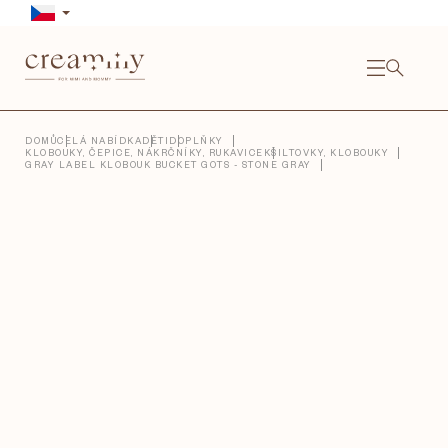
Přejít
na
obsah
NÁKU
KOŠÍ
Close
DOMŮ
CELÁ NABÍDKA
DĚTI
DOPLŇKY
KLOBOUKY, ČEPICE, NÁKRČNÍKY, RUKAVICE
KŠILTOVKY, KLOBOUKY
GRAY LABEL KLOBOUK BUCKET GOTS - STONE GRAY