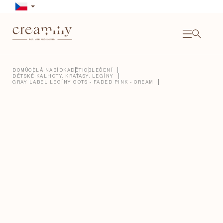
Přejít
na
obsah
NÁKU
KOŠÍ
Close
DOMŮ
CELÁ NABÍDKA
DĚTI
OBLEČENÍ
DĚTSKÉ KALHOTY, KRAŤASY, LEGÍNY
GRAY LABEL LEGÍNY GOTS - FADED PINK - CREAM