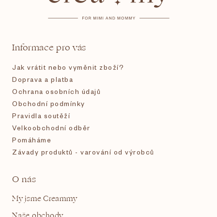
p
a
t
Informace pro vás
í
Jak vrátit nebo vyměnit zboží?
Doprava a platba
Ochrana osobních údajů
Obchodní podmínky
Pravidla soutěží
Velkoobchodní odběr
Pomáháme
Závady produktů - varování od výrobců
O nás
My jsme Creammy
Naše obchody