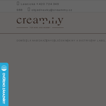
Přejít
Lesnická +420 724 349
na
968
objednavky@creammy.cz
obsah
DOMŮ
CELÁ NABÍDKA
ŽENY
OBLEČENÍ
MIKINY A SVETRY
GRAY LABEL