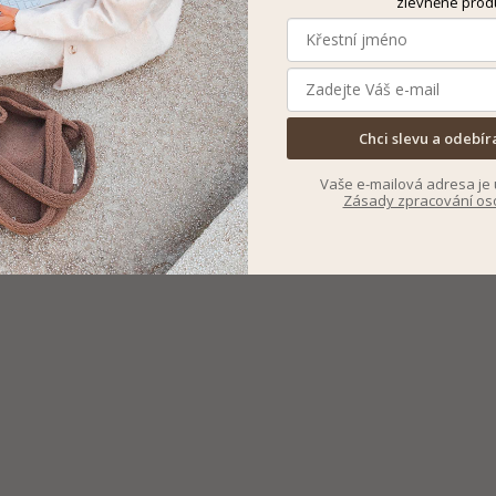
zlevněné prod
Chci slevu a odebír
Vaše e-mailová adresa je 
Zásady zpracování os