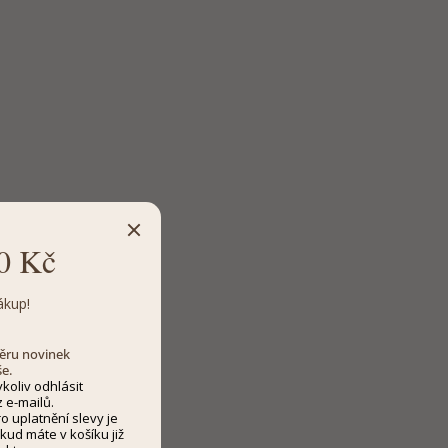
0 Kč
ákup!
dběru novinek
še.
koliv odhlásit
 e-mailů.
 uplatnění slevy je
kud máte v košíku již