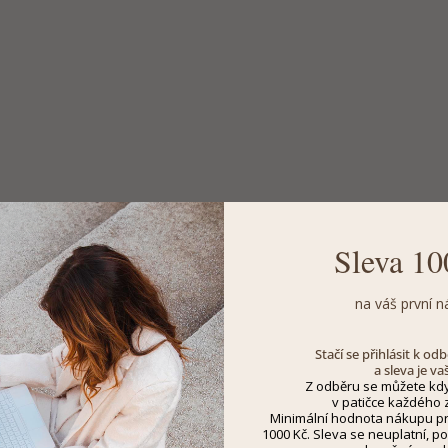
Sleva 10
na váš první n
Stačí se přihlásit k o
a sleva je va
Z odběru se můžete kdy
v patičce každého z
Minimální hodnota nákupu pro
1000 Kč. Sleva se neuplatní, po