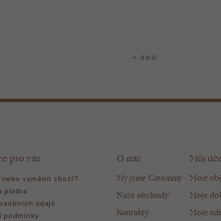
ce pro vás
O nás
Můj úč
My jsme Creammy
Moje ob
t nebo vyměnit zboží?
 platba
Naše obchody
Moje do
osobních údajů
Kontakty
Moje ad
 podmínky