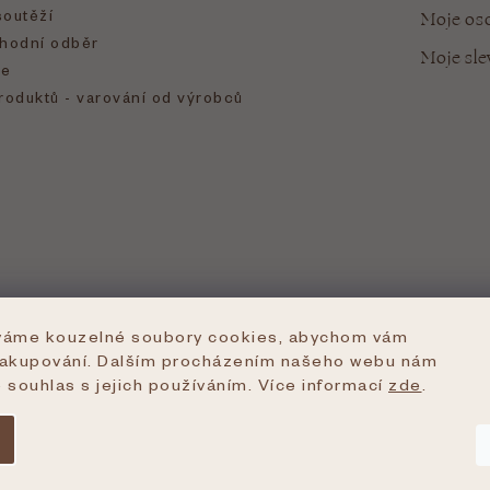
soutěží
Moje oso
hodní odběr
Moje sl
e
roduktů - varování od výrobců
íváme kouzelné soubory cookies, abychom vám
nakupování. Dalším procházením našeho webu nám
e souhlas s jejich používáním. Více informací
zde
.
azena.
Upravit nastavení cookies