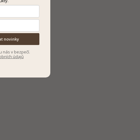
ukty.
at novinky
u nás v bezpečí.
obních údajů