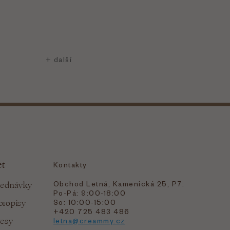
et
Kontakty
Obchod Letná, Kamenická 25, P7:
jednávky
Po-Pá: 9:00-18:00
bropisy
So: 10:00-15:00
+420 725 483 486
resy
letna@creammy.cz