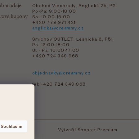
bní údaje
Obchod Vinohrady, Anglická 25, P2:
Po-Pá: 9:00-18:00
evové kupóny
So: 10:00-15:00
+420 779 971 421
anglicka@creammy.cz
Smíchov OUTLET, Lesnická 6, P5:
Po: 12:00-18:00
Út - Pá: 10:00-17:00
+420 724 349 968
objednavky@creammy.cz
tel:+420 724 349 968
Souhlasím
Vytvořil Shoptet Premium