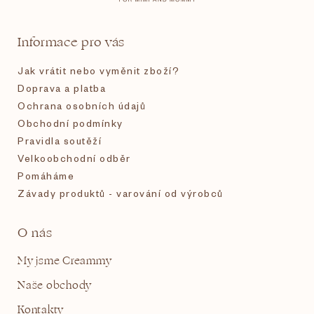
a
t
Informace pro vás
í
Jak vrátit nebo vyměnit zboží?
Doprava a platba
Ochrana osobních údajů
Obchodní podmínky
Pravidla soutěží
Velkoobchodní odběr
Pomáháme
Závady produktů - varování od výrobců
O nás
My jsme Creammy
Naše obchody
Kontakty