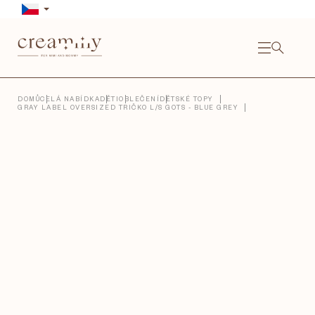
Přejít
na
obsah
NÁKU
KOŠÍ
Close
DOMŮ
CELÁ NABÍDKA
DĚTI
OBLEČENÍ
DĚTSKÉ TOPY
GRAY LABEL OVERSIZED TRIČKO L/S GOTS - BLUE GREY