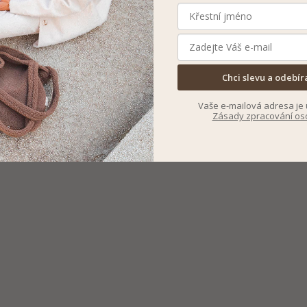
Chci slevu a odebír
Vaše e-mailová adresa je 
Zásady zpracování os