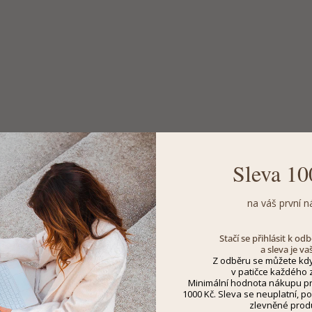
Sleva 10
na váš první n
Stačí se přihlásit k o
a sleva je va
Z odběru se můžete kdy
v patičce každého z
Minimální hodnota nákupu pro
1000 Kč. Sleva se neuplatní, po
zlevněné prod