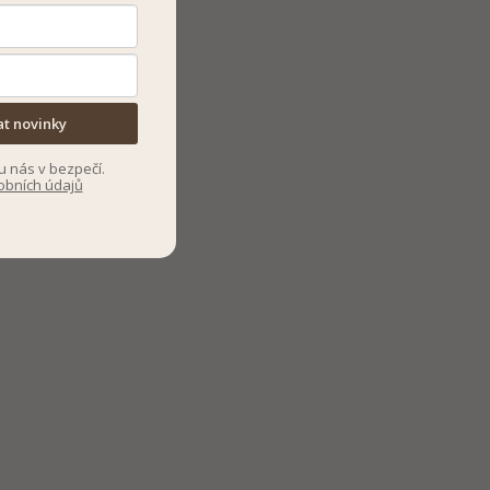
at novinky
u nás v bezpečí.
obních údajů