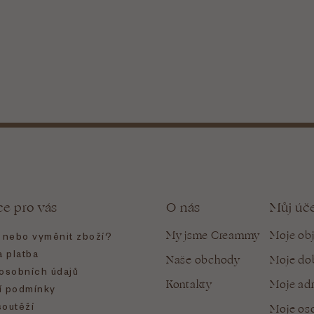
ce pro vás
O nás
Můj úč
My jsme Creammy
Moje ob
t nebo vyměnit zboží?
 platba
Naše obchody
Moje do
osobních údajů
Kontakty
Moje ad
 podmínky
soutěží
Moje oso