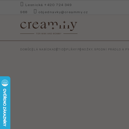
Přejít
Lesnická +420 724 349
na
968
objednavky@creammy.cz
obsah
DOMŮ
CELÁ NABÍDKA
DĚTI
DOPLŇKY
PONOŽKY, SPODNÍ PRÁDLO A 