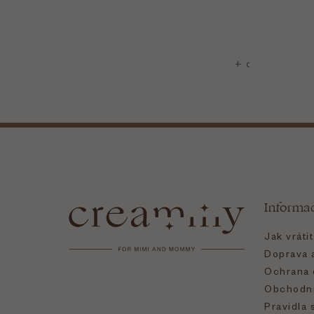
Z
á
Informa
p
Jak vráti
a
Doprava a
Ochrana 
t
Obchodní
Pravidla 