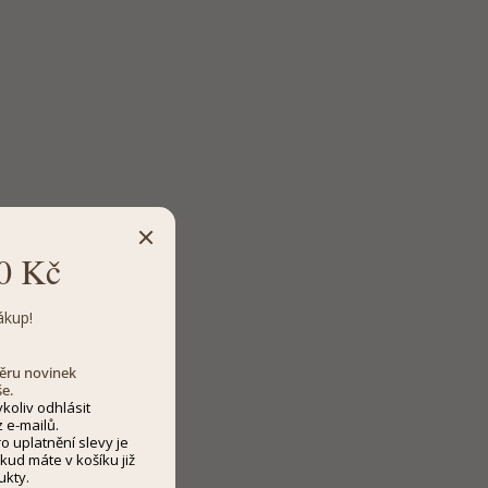
0 Kč
ákup!
dběru novinek
še.
koliv odhlásit
 e-mailů.
 uplatnění slevy je
kud máte v košíku již
ukty.