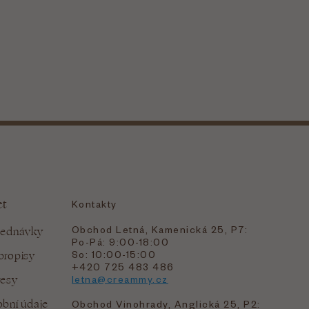
et
Kontakty
Obchod Letná, Kamenická 25, P7:
jednávky
Po-Pá: 9:00-18:00
bropisy
So: 10:00-15:00
+420 725 483 486
resy
letna@creammy.cz
bní údaje
Obchod Vinohrady, Anglická 25, P2: