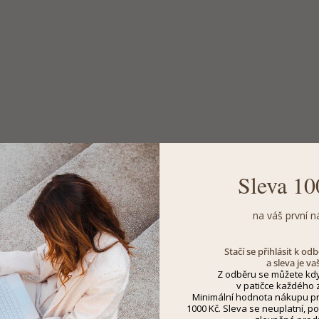
Sleva 10
na váš první n
Stačí se přihlásit k o
a sleva je va
Z odběru se můžete kdy
v patičce každého z
Minimální hodnota nákupu pro
1000 Kč. Sleva se neuplatní, po