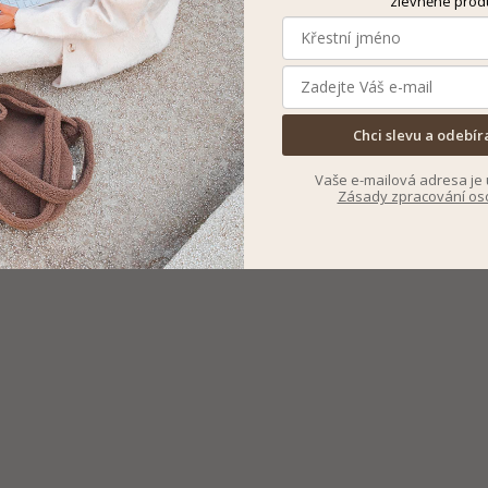
zlevněné prod
Chci slevu a odebír
Vaše e-mailová adresa je 
Zásady zpracování os