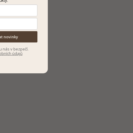
ukty.
at novinky
u nás v bezpečí.
obních údajů