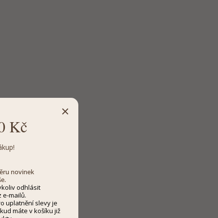
0 Kč
ákup!
dběru novinek
še.
koliv odhlásit
 e-mailů.
 uplatnění slevy je
kud máte v košíku již