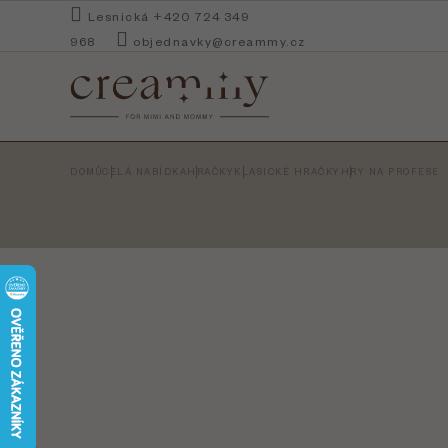
Přejít
Lesnická +420 724 349
na
968
objednavky@creammy.cz
obsah
DOMŮ
CELÁ NABÍDKA
HRAČKY
KLASICKÉ HRAČKY
HRY NA PROFESE