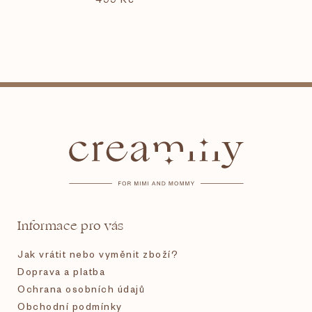
Z
á
p
a
t
Informace pro vás
í
Jak vrátit nebo vyměnit zboží?
Doprava a platba
Ochrana osobních údajů
Obchodní podmínky