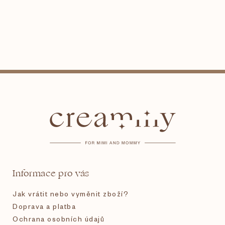
Z
á
p
a
t
Informace pro vás
í
Jak vrátit nebo vyměnit zboží?
Doprava a platba
Ochrana osobních údajů