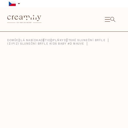
Přejít
na
obsah
NÁKU
KOŠÍ
Close
DOMŮ
CELÁ NABÍDKA
DĚTI
DOPLŇKY
DĚTSKÉ SLUNEČNÍ BRÝLE
IZIPIZI SLUNEČNÍ BRÝLE KIDS BABY #D MAUVE