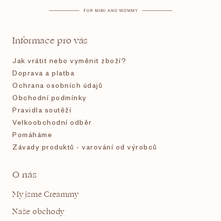
a
t
Informace pro vás
í
Jak vrátit nebo vyměnit zboží?
Doprava a platba
Ochrana osobních údajů
Obchodní podmínky
Pravidla soutěží
Velkoobchodní odběr
Pomáháme
Závady produktů - varování od výrobců
O nás
My jsme Creammy
Naše obchody